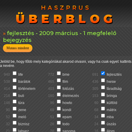
HASZPRUS
HASZPRUS
ÜBERBLOG
ÜBERBLOG
fejlesztés - 2009 március - 1 megfelelő
bejegyzés
Mutass mindent
Jelöld be, hogy főbb mely kategóriákat akarod olvasni, vagy ha csak egyet: kattints
a nevére.
940
life
772
bme
691
fejlesztés
538
barátok
465
film
436
hwsw
414
történelem
403
fotózás
305
fáradtság
218
buli
160
élelmezés
153
bringa
148
túra
96
howto
90
külföld
90
zene
68
kondi
68
mátrix
52
meló
51
epam
34
mba
32
biznisz
26
todo
24
úszás
21
labvez
20
sanoma
16
álom