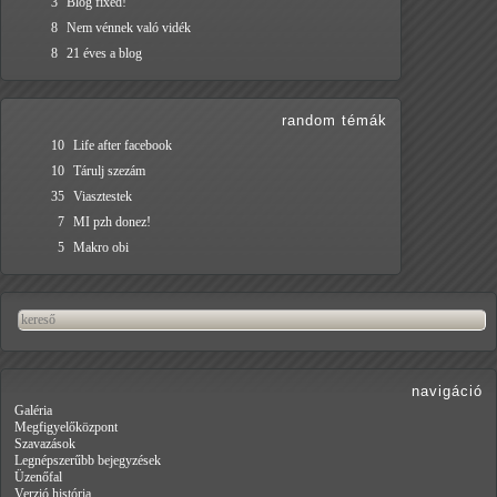
3
Blog fixed!
8
Nem vénnek való vidék
8
21 éves a blog
random témák
10
Life after facebook
10
Tárulj szezám
35
Viasztestek
7
MI pzh donez!
5
Makro obi
navigáció
Galéria
Megfigyelőközpont
Szavazások
Legnépszerűbb bejegyzések
Üzenőfal
Verzió história