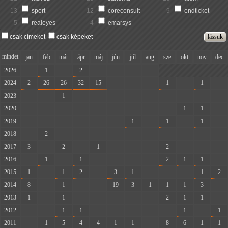
13
sport
12
coreconsult
9
endticket
5
realeyes
4
emarsys
csak címeket
csak képeket
mindet
jan
feb
már
ápr
máj
jún
júl
aug
sze
okt
nov
dec
2026
-
1
-
2
-
-
-
-
2024
2
26
26
32
15
-
-
-
1
-
1
-
2023
-
-
1
-
-
-
-
-
-
-
-
-
2020
-
-
-
-
-
-
-
-
-
1
1
-
2019
-
-
-
-
-
-
1
-
1
-
1
-
2018
-
2
-
-
-
-
-
-
-
-
-
-
2017
3
-
2
-
1
-
-
-
2
-
-
-
2016
-
1
-
1
-
-
-
-
2
1
1
-
2015
1
-
1
2
-
3
1
-
-
-
1
2
2014
8
-
1
-
-
19
3
1
1
1
3
-
2013
1
-
1
-
-
-
-
-
2
1
1
-
2012
-
-
1
1
-
-
-
-
-
1
-
1
2011
-
1
5
4
4
1
1
-
8
6
1
1