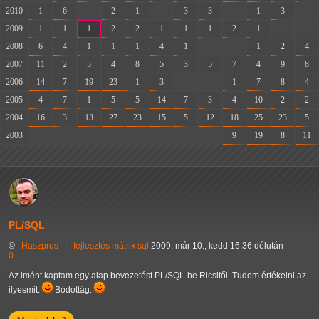
2010
1
6
-
2
1
-
3
3
-
1
3
-
2009
1
1
1
2
2
1
1
1
2
1
-
-
2008
6
4
1
1
1
4
1
-
-
1
2
4
2007
11
2
5
4
8
5
3
5
7
4
9
8
2006
14
7
19
23
1
3
-
-
1
7
8
4
2005
4
7
1
5
5
14
7
3
4
10
2
2
2004
16
3
13
27
23
15
5
12
18
25
23
5
2003
-
-
-
-
-
-
-
-
9
19
8
11
PL/SQL
©
Haszprus
|
fejlesztés
mátrix
sql
2009. már 10., kedd 16:36 délután
0
Az imént kaptam egy alap bevezetést PL/SQL-be Ricsitől. Tudom értékelni az
ilyesmit.
Bódottág.