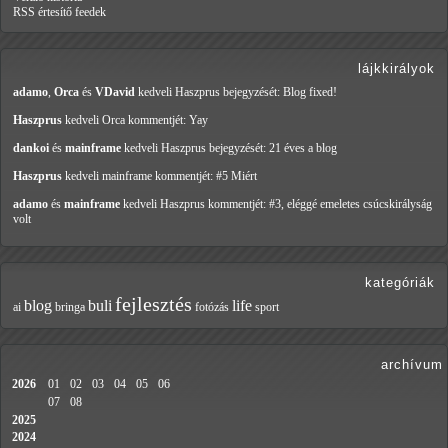
RSS értesítő feedek
lájkkirályok
adamo
,
Orca
és
VDavid
kedveli Haszprus
bejegyzését: Blog fixed!
Haszprus
kedveli Orca
kommentjét: Yay
dankoi
és
mainframe
kedveli Haszprus
bejegyzését: 21 éves a blog
Haszprus
kedveli mainframe
kommentjét: #5 Miért
adamo
és
mainframe
kedveli Haszprus
kommentjét: #3, eléggé emeletes csúcskirályság
volt
kategóriák
fejlesztés
blog
buli
life
ai
bringa
fotózás
sport
archívum
2026
01
02
03
04
05
06
07
08
2025
2024