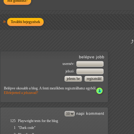
Mit gondolsz?
További bejegyzések
belépve jobb
usernév:
jelszó:
Belépve okosabb a blog. A fenti mezőkben regisztrálhatsz egyből.
Elfelejtetted a jelszavad?
napi
komment
125
Playwright tests for the blog
1
"Dark code"