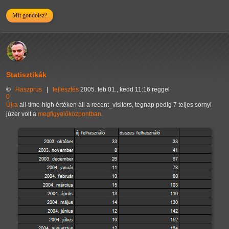
Mit gondolsz?
Statisztikák
©
Haszprus
|
fejlesztés
2005. feb 01., kedd 11:16 reggel
0
Újra
all-time-high értéken áll a recent_visitors, tegnap pedig 7 teljes sornyi
júzer volt a
megfigyelőközpontban
.