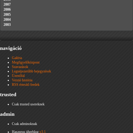
2007
2006
2005
2004
2003
navigáció
Galéria
Megfigyelőközpont
Szavazások
Legnépszerűbb bejegyzések
Üzenőfal
Verzió história
RSS értesítő feedek
trusted
Csak trusted usereknek
admin
Csak adminoknak
Haszprus überblog
v3.1