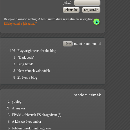
jelszó:
Belépve okosabb a blog. A fenti mezőkben regisztrálhatsz egyből.
Elfelejtetted a jelszavad?
napi
komment
126
Playwright tests for the blog
1
"Dark code"
3
Blog fixed!
8
Nem vénnek való vidék
8
21 éves a blog
random témák
2
youlog
21
Aranykor
3
EPAM - felvettek ÉS elfogadtam (!)
8
A kétszáz éves ember
6
Jobban úszok mint négy éve