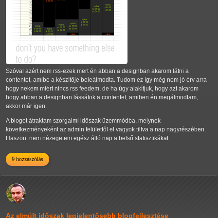
Szóval azért nem rss-ezek mert én abban a designban akarom látni a
contentet, amibe a készítője beleálmodta. Tudom ez így még nem jó érv arra
hogy nekem miért nincs rss feedem, de ha úgy alakítjuk, hogy azt akarom
hogy abban a designban lássátok a contentet, amiben én megálmodtam,
akkor már igen.
A blogot átraktam szorgalmi időszak üzemmódba, melynek
következményeként az admin felülettől el vagyok tiltva a nap nagyrészében.
Haszon: nem nézegetem egész álló nap a belső statisztikákat.
9 hozzászólás
Az elmúlt időszak legjelentősebb blogfejlesztése