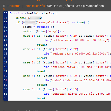
©
Haszprus
|
bme
fejlesztés
2005. feb 04., péntek 23:47 pizsamaidőben
0