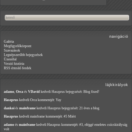
navigáció
Galéria
Megfigyelőközpont
Szavazások
Legnépszerűbb bejegyzések
Üzenőfal
Verzió história
RSS értesítő feedek
lájkkirályok
adamo
,
Orca
és
VDavid
kedveli Haszprus
bejegyzését: Blog fixed!
Haszprus
kedveli Orca
kommentjét: Yay
dankoi
és
mainframe
kedveli Haszprus
bejegyzését: 21 éves a blog
Haszprus
kedveli mainframe
kommentjét: #5 Miért
adamo
és
mainframe
kedveli Haszprus
kommentjét: #3, eléggé emeletes csúcskirályság
volt