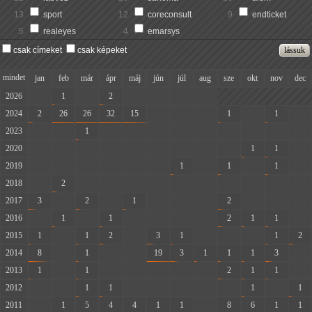
13
sport
12
coreconsult
9
endticket
5
realeyes
4
emarsys
csak címeket
csak képeket
mindet
jan
feb
már
ápr
máj
jún
júl
aug
sze
okt
nov
dec
2026
-
1
-
2
-
-
-
-
2024
2
26
26
32
15
-
-
-
1
-
1
-
2023
-
-
1
-
-
-
-
-
-
-
-
-
2020
-
-
-
-
-
-
-
-
-
1
1
-
2019
-
-
-
-
-
-
1
-
1
-
1
-
2018
-
2
-
-
-
-
-
-
-
-
-
-
2017
3
-
2
-
1
-
-
-
2
-
-
-
2016
-
1
-
1
-
-
-
-
2
1
1
-
2015
1
-
1
2
-
3
1
-
-
-
1
2
2014
8
-
1
-
-
19
3
1
1
1
3
-
2013
1
-
1
-
-
-
-
-
2
1
1
-
2012
-
-
1
1
-
-
-
-
-
1
-
1
2011
-
1
5
4
4
1
1
-
8
6
1
1