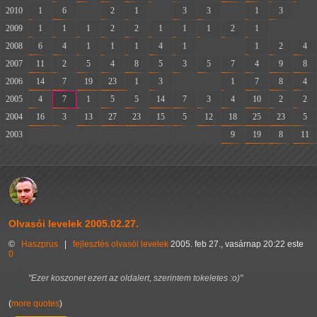
2010
1
6
-
2
1
-
3
3
-
1
3
-
2009
1
1
1
2
2
1
1
1
2
1
-
-
2008
6
4
1
1
1
4
1
-
-
1
2
4
2007
11
2
5
4
8
5
3
5
7
4
9
8
2006
14
7
19
23
1
3
-
-
1
7
8
4
2005
4
7
1
5
5
14
7
3
4
10
2
2
2004
16
3
13
27
23
15
5
12
18
25
23
5
2003
-
-
-
-
-
-
-
-
9
19
8
11
Olvasói levelek 2005.02.27.
©
Haszprus
|
fejlesztés
olvasói levelek
2005. feb 27., vasárnap 20:22 este
0
"Ezer koszonet ezert az oldalert, szerintem tokeletes :o)"
(
more quotes
)