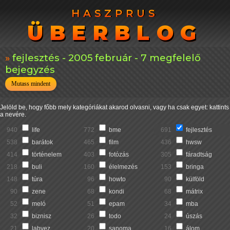
HASZPRUS
HASZPRUS
ÜBERBLOG
ÜBERBLOG
fejlesztés - 2005 február - 7 megfelelő
bejegyzés
Mutass mindent
Jelöld be, hogy főbb mely kategóriákat akarod olvasni, vagy ha csak egyet: kattints
a nevére.
940
life
772
bme
691
fejlesztés
538
barátok
465
film
436
hwsw
414
történelem
403
fotózás
305
fáradtság
218
buli
160
élelmezés
153
bringa
148
túra
96
howto
90
külföld
90
zene
68
kondi
68
mátrix
52
meló
51
epam
34
mba
32
biznisz
26
todo
24
úszás
21
labvez
20
sanoma
16
álom