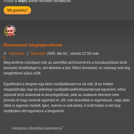
A cucc a
teljes
admin felületre vonatkozik.
Mit gondolsz?
Elmaradozó blogfejlesztések
©
Haszprus
|
fejlesztés
2005. feb 02., szerda 22:50 este
0
Meg kellene csináljam már az üzenőfal archívumot és a hozzászólások közti
keresési lehetőséget is, ám tekintve a köv. félévi terveimet, ez valszeg nem fog
megtörténni július előtt.
Egyébiránt a blogom egy kész osztálytársam.hu-vá vált, itt az ember
megtalálhatja régi és jelenlegi osztálytársait/évfolyamtársait egyaránt, néha
olyanok közt alakulnak ki beszélgetések, akik az avataruk ellenére sem
jönnek rá hogy ismerik egymást irl, sőt, már beszéltek is egymással, vagy akár
ültek is egymás mellett. Igen, ilyenre is volt példa. A múlt héten is két régi
osztálytárs lelt egymásra a blogomon.
™
Haszprus überblog experience