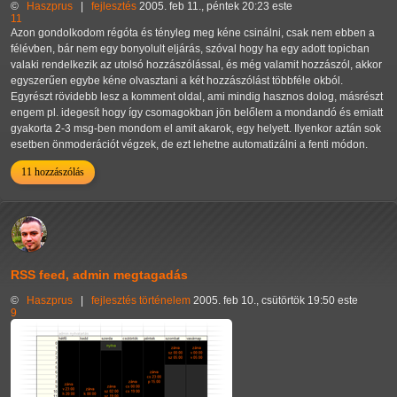
©
Haszprus
|
fejlesztés
2005. feb 11., péntek 20:23 este
11
Azon gondolkodom régóta és tényleg meg kéne csinálni, csak nem ebben a
félévben, bár nem egy bonyolult eljárás, szóval hogy ha egy adott topicban
valaki rendelkezik az utolsó hozzászólással, és még valamit hozzászól, akkor
egyszerűen egybe kéne olvasztani a két hozzászólást többféle okból.
Egyrészt rövidebb lesz a komment oldal, ami mindig hasznos dolog, másrészt
engem pl. idegesít hogy így csomagokban jön belőlem a mondandó és emiatt
gyakorta 2-3 msg-ben mondom el amit akarok, egy helyett. Ilyenkor aztán sok
esetben önmoderációt végzek, de ezt lehetne automatizálni a fenti módon.
11 hozzászólás
RSS feed, admin megtagadás
©
Haszprus
|
fejlesztés
történelem
2005. feb 10., csütörtök 19:50 este
9