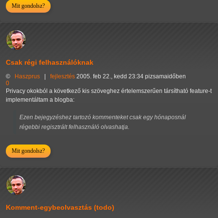
Mit gondolsz?
Csak régi felhasználóknak
©
Haszprus
|
fejlesztés
2005. feb 22., kedd 23:34 pizsamaidőben
0
Privacy okokból a következő kis szöveghez értelemszerűen társítható feature-t
implementáltam a blogba:
Ezen bejegyzéshez tartozó kommenteket csak egy hónaposnál
régebbi regisztrált felhasználó olvashatja.
Mit gondolsz?
Komment-egybeolvasztás (todo)