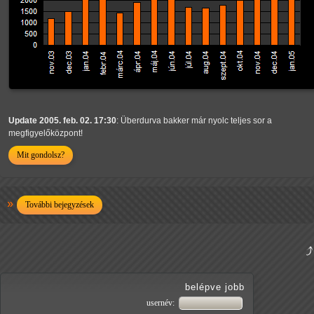
Update 2005. feb. 02. 17:30
: Überdurva bakker már nyolc teljes sor a
megfigyelőközpont!
Mit gondolsz?
További bejegyzések
belépve jobb
usernév: