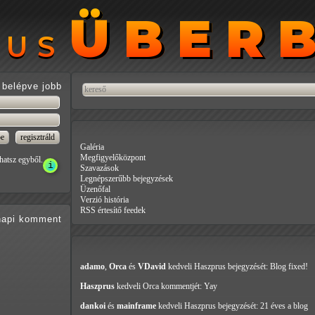
ÜBER
ÜBER
RUS
RUS
belépve jobb
Galéria
Megfigyelőközpont
hatsz egyből.
Szavazások
Legnépszerűbb bejegyzések
Üzenőfal
Verzió história
RSS értesítő feedek
api
komment
adamo
,
Orca
és
VDavid
kedveli Haszprus
bejegyzését: Blog fixed!
Haszprus
kedveli Orca
kommentjét: Yay
dankoi
és
mainframe
kedveli Haszprus
bejegyzését: 21 éves a blog