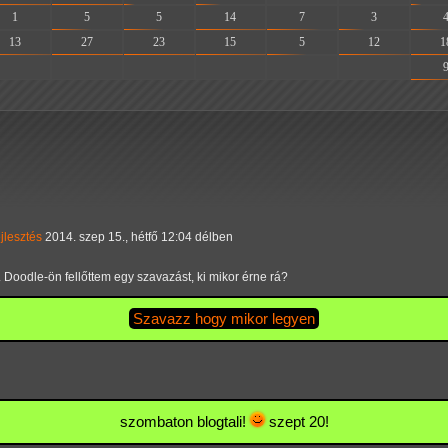
1
5
5
14
7
3
13
27
23
15
5
12
1
-
-
-
-
-
-
ejlesztés
2014. szep 15., hétfő 12:04 délben
i. Doodle-ön fellőttem egy szavazást, ki mikor érne rá?
Szavazz hogy mikor legyen
szombaton blogtali!
szept 20!