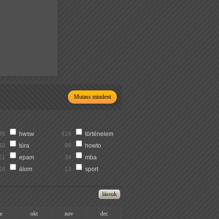
Mutass mindent
36
hwsw
414
történelem
48
túra
96
howto
51
epam
34
mba
16
álom
13
sport
ze
okt
nov
dec