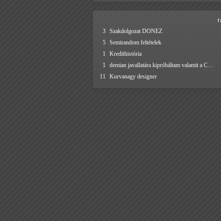
3
Szakdolgozat DONEZ
5
Semirandom feltételek
1
Kredithistória
1
demian javallatára kipróbáltam valamit a C…
11
Kurvanagy designer