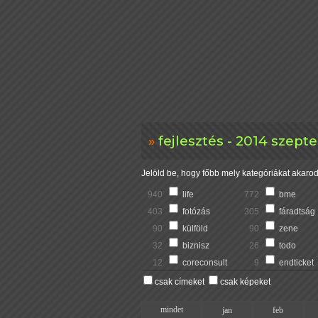
fejlesztés - 2014 szep
Jelöld be, hogy főbb mely kategóriákat akarod 
940
life
772
bme
403
fotózás
305
fáradtság
90
külföld
90
zene
32
biznisz
26
todo
12
coreconsult
9
endticket
csak címeket
csak képeket
mindet
jan
feb