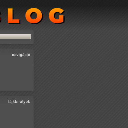
BLOG
BLOG
navigáció
lájkkirályok