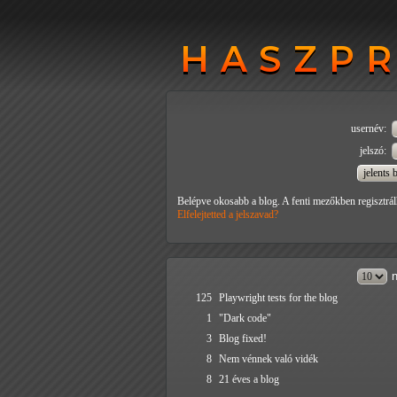
HASZP
HASZP
usernév:
jelszó:
Belépve okosabb a blog. A fenti mezőkben regisztrál
Elfelejtetted a jelszavad?
n
125
Playwright tests for the blog
1
"Dark code"
3
Blog fixed!
8
Nem vénnek való vidék
8
21 éves a blog