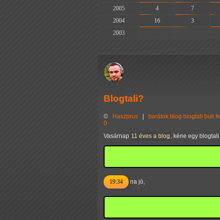
2005
4
7
2004
16
3
2003
-
-
Blogtali?
©
Haszprus
|
barátok
blog
blogtali
buli
f
0
Vasárnap
11 éves a blog
, kéne egy blogtal
19:34
na jó,