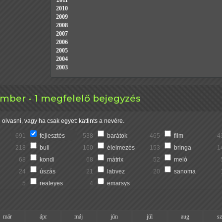
2011
2010
2009
2008
2007
2006
2005
2004
2003
tember - 1 megfelelő bejegyzés
olvasni, vagy ha csak egyet: kattints a nevére.
691
fejlesztés
538
barátok
465
film
4
218
buli
160
élelmezés
153
bringa
1
68
kondi
68
mátrix
52
meló
24
úszás
21
labvez
20
sanoma
5
realeyes
4
emarsys
már
ápr
máj
jún
júl
aug
s