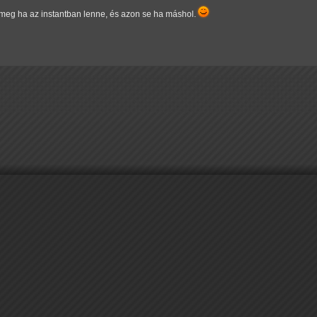
meg ha az instantban lenne, és azon se ha máshol.