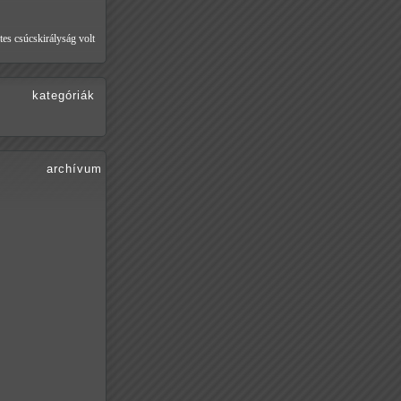
tes csúcskirályság volt
kategóriák
archívum