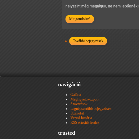
helyszínt még meglátjuk, de nem lepődnék 
Mit gondolsz?
További bejegyzések
navigáció
Galéria
Megfigyelőközpont
Szavazások
Legnépszerűbb bejegyzések
Üzenőfal
Verzió história
RSS értesítő feedek
trusted