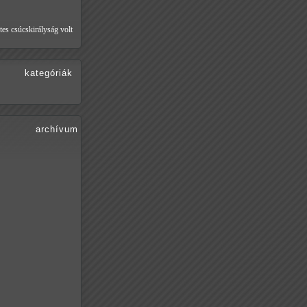
tes csúcskirályság volt
kategóriák
archívum