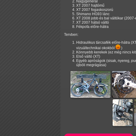
Nagygenerál
XT 2007 hajtómű
XT 2007 fogaskoszorú
Shimano HG93 lánc
XT 2008 jobb és bal váltókar (2007-e
XT 2007 hátsó váltó
Fékpofa előre-hátra
Tervben:
Hidraulikus tárcsafék előre-hátra (
vizuáltechnikai okokból
)
Könnyebb kerekek (ez még nincs kita
Első váltó (XT)
Egyéb apróságok (sisak, nyereg, pu
újbóli megrágása)