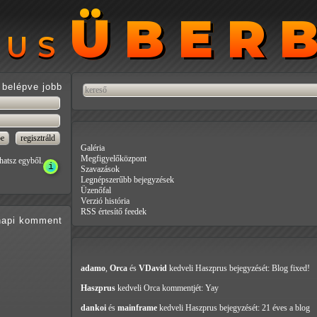
ÜBER
ÜBER
RUS
RUS
belépve jobb
Galéria
Megfigyelőközpont
hatsz egyből.
Szavazások
Legnépszerűbb bejegyzések
Üzenőfal
Verzió história
RSS értesítő feedek
api
komment
adamo
,
Orca
és
VDavid
kedveli Haszprus
bejegyzését: Blog fixed!
Haszprus
kedveli Orca
kommentjét: Yay
dankoi
és
mainframe
kedveli Haszprus
bejegyzését: 21 éves a blog