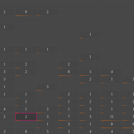
-
-
-
-
-
-
-
2
9
2
-
-
-
-
-
-
-
-
-
-
-
1
-
-
-
-
-
-
-
-
-
-
1
-
-
-
-
-
-
-
-
-
1
1
1
-
-
-
-
-
-
-
-
1
-
-
1
2
-
2
-
-
-
3
2
-
8
5
4
-
3
-
-
-
2
1
1
-
3
-
-
-
-
1
1
-
2
1
1
-
1
-
1
2
1
4
1
3
1
3
1
2
2
3
7
3
11
-
-
1
3
1
8
3
6
5
3
4
4