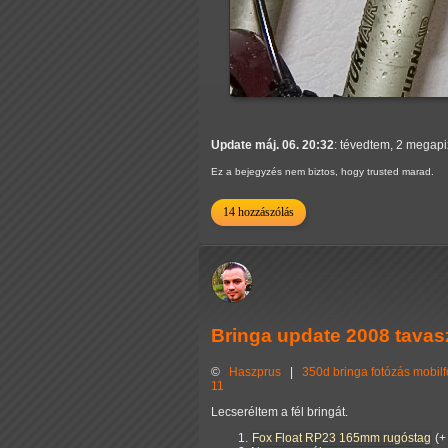
Update máj. 06. 20:32
: tévedtem, 2 megapi
Ez a bejegyzés nem biztos, hogy trusted marad.
14 hozzászólás
Bringa update 2008 tavas
©
Haszprus
|
350d
bringa
fotózás
mobilf
11
Lecseréltem a fél bringát.
Fox Float RP23 165mm rugóstag
(+