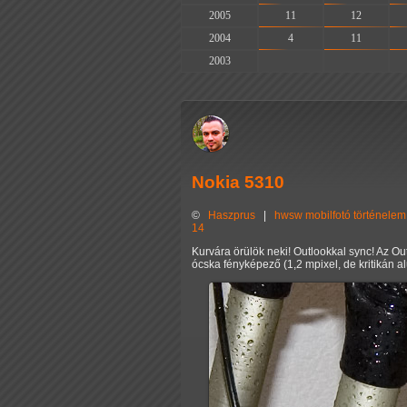
2005
11
12
2004
4
11
2003
-
-
Nokia 5310
©
Haszprus
|
hwsw
mobilfotó
történelem
14
Kurvára örülök neki! Outlookkal sync! Az 
ócska fényképező (1,2 mpixel, de kritikán a