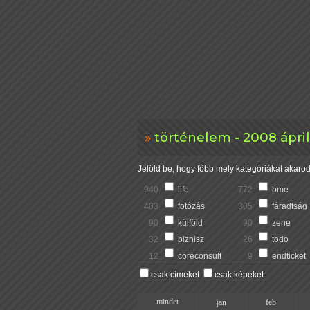
történelem - 2008 ápril
Jelöld be, hogy főbb mely kategóriákat akarod 
940
life
772
bme
403
fotózás
305
fáradtság
90
külföld
90
zene
32
biznisz
26
todo
12
coreconsult
9
endticket
csak címeket
csak képeket
mindet
jan
feb