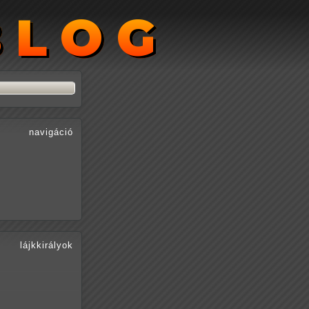
BLOG
BLOG
navigáció
lájkkirályok