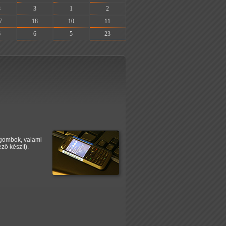
8
3
1
2
7
18
10
11
6
6
5
23
sgombok, valami
ző készít).