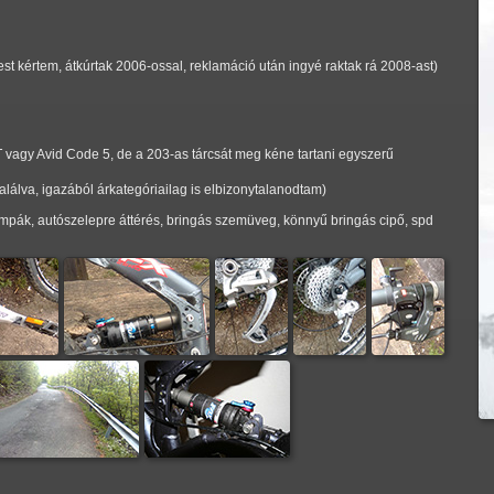
st kértem, átkúrtak 2006-ossal, reklamáció után ingyé raktak rá 2008-ast)
XT vagy Avid Code 5, de a 203-as tárcsát meg kéne tartani egyszerű
lálva, igazából árkategóriailag is elbizonytalanodtam)
mpák, autószelepre áttérés, bringás szemüveg, könnyű bringás cipő, spd