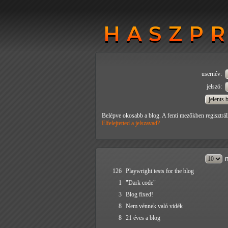
HASZP
HASZP
usernév:
jelszó:
Belépve okosabb a blog. A fenti mezőkben regisztrál
Elfelejtetted a jelszavad?
n
126
Playwright tests for the blog
1
"Dark code"
3
Blog fixed!
8
Nem vénnek való vidék
8
21 éves a blog