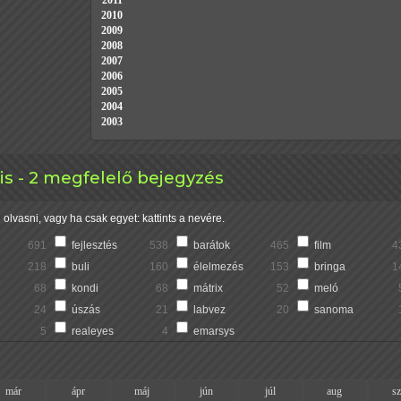
2011
2010
2009
2008
2007
2006
2005
2004
2003
is - 2 megfelelő bejegyzés
olvasni, vagy ha csak egyet: kattints a nevére.
691
fejlesztés
538
barátok
465
film
4
218
buli
160
élelmezés
153
bringa
1
68
kondi
68
mátrix
52
meló
24
úszás
21
labvez
20
sanoma
5
realeyes
4
emarsys
már
ápr
máj
jún
júl
aug
s