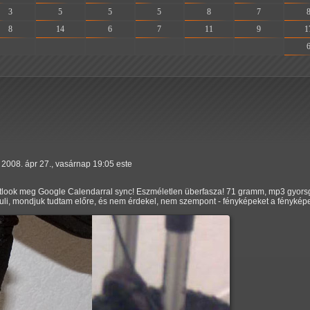
3
5
5
5
8
7
8
14
6
7
11
9
1
-
-
-
-
-
-
2008. ápr 27., vasárnap 19:05 este
Outlook meg Google Calendarral sync! Eszméletlen überfasza! 71 gramm, mp3 gyor
luli, mondjuk tudtam előre, és nem érdekel, nem szempont - fényképeket a fényképe