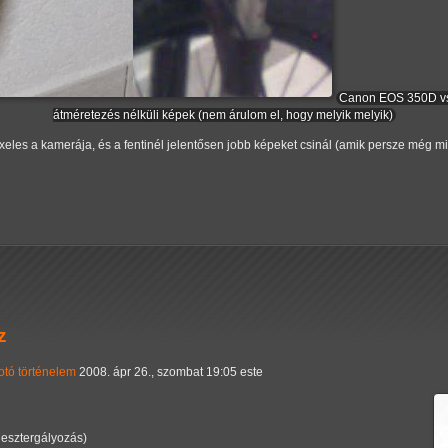
Canon EOS 350D vs
átméretezés nélküli képek (nem árulom el, hogy melyik melyik)
xeles a kamerája, és a fentinél jelentősen jobb képeket csinál (amik persze még m
z
otó
történelem
2008. ápr 26., szombat 19:05 este
 esztergályozás)