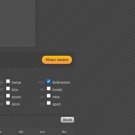
Mutass mindent
36
hwsw
414
történelem
48
túra
96
howto
51
epam
34
mba
16
álom
13
sport
ze
okt
nov
dec