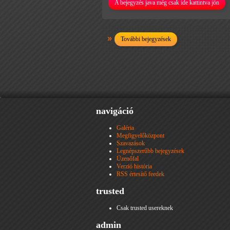
A bejegyzés java még csak ide kattintva jön
További bejegyzések
navigáció
Galéria
Megfigyelőközpont
Szavazások
Legnépszerűbb bejegyzések
Üzenőfal
Verzió história
RSS értesítő feedek
trusted
Csak trusted usereknek
admin