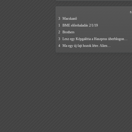
3
Macskanő
1
BME előrehaladás 2/1/19
2
Brothers
3
Lesz egy Képgaléria a Haszprus überblogon…
4
Ma egy új fajt hozok létre. Alien…