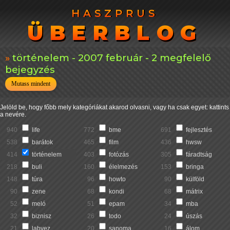
HASZPRUS
HASZPRUS
ÜBERBLOG
ÜBERBLOG
történelem - 2007 február - 2 megfelelő
bejegyzés
Mutass mindent
Jelöld be, hogy főbb mely kategóriákat akarod olvasni, vagy ha csak egyet: kattints
a nevére.
940
life
772
bme
691
fejlesztés
538
barátok
465
film
436
hwsw
414
történelem
403
fotózás
305
fáradtság
218
buli
160
élelmezés
153
bringa
148
túra
96
howto
90
külföld
90
zene
68
kondi
68
mátrix
52
meló
51
epam
34
mba
32
biznisz
26
todo
24
úszás
21
labvez
20
sanoma
16
álom