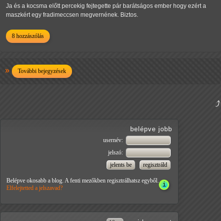
Ja és a kocsma előtt percekig fejtegette pár barátságos ember hogy ezért a
maszkért egy fradimeccsen megvernének. Biztos.
8 hozzászólás
További bejegyzések
belépve jobb
usernév:
jelszó:
Belépve okosabb a blog. A fenti mezőkben regisztrálhatsz egyből.
Elfelejtetted a jelszavad?