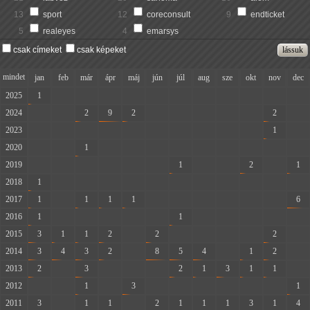
13
sport
12
coreconsult
9
endticket
5
realeyes
4
emarsys
csak címeket
csak képeket
mindet
jan
feb
már
ápr
máj
jún
júl
aug
sze
okt
nov
dec
2025
1
-
-
-
-
-
-
-
-
-
-
-
2024
-
-
2
9
2
-
-
-
-
-
2
-
2023
-
-
-
-
-
-
-
-
-
-
1
-
2020
-
-
1
-
-
-
-
-
-
-
-
-
2019
-
-
-
-
-
-
1
-
-
2
-
1
2018
1
-
-
-
-
-
-
-
-
-
-
-
2017
1
-
1
1
1
-
-
-
-
-
-
6
2016
1
-
-
-
-
-
1
-
-
-
-
-
2015
3
1
1
2
-
2
-
-
-
-
2
-
2014
3
4
3
2
-
8
5
4
-
1
2
-
2013
2
-
3
-
-
-
2
1
3
1
1
-
2012
-
-
1
-
3
-
-
-
-
-
-
1
2011
3
-
1
1
-
2
1
1
1
3
1
4