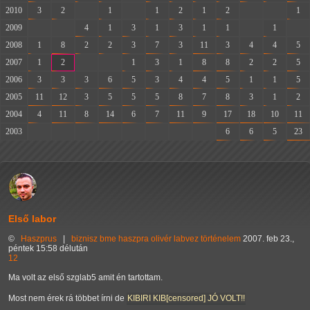
2010
3
2
-
1
-
1
2
1
2
-
-
1
2009
-
-
4
1
3
1
3
1
1
-
1
-
2008
1
8
2
2
3
7
3
11
3
4
4
5
2007
1
2
-
-
1
3
1
8
8
2
2
5
2006
3
3
3
6
5
3
4
4
5
1
1
5
2005
11
12
3
5
5
5
8
7
8
3
1
2
2004
4
11
8
14
6
7
11
9
17
18
10
11
2003
-
-
-
-
-
-
-
-
6
6
5
23
Első labor
©
Haszprus
|
biznisz
bme
haszpra olivér
labvez
történelem
2007. feb 23.,
péntek 15:58 délután
12
Ma volt az első szglab5 amit én tartottam.
Most nem érek rá többet írni de
KIBIRI KIB[censored] JÓ VOLT!!