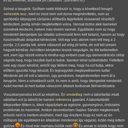
és az elveimet, szerintük jól csináltam. Szerintem is.)
Szóval a beugrók. Szóltam nekik többször is, hogy a következő beugró
nehezebb lesz
, mert ez most nem volt durva megmérettetés, nem az
apróbetűs lábjegyzet zárójeles dőltbetűs fejjellefelé olvasandó részéből
kérdeztem, pedig simán megtehettem volna. Vannak biztos akik ilyeneket
szeretnek kérdezni, nekem más elveim vannak. Egyáltalán nem az hogy
mindenkit átengedjek (az oktatás színvonalát fenn kell tartani), hanem az hogy
hasznosítható dolgokat kérdezzek. Volt egy srác akinek nem lett meg a 3
pontja. 2,5 pontja lett, amire válaszolt azt elég jól leírta, de volt két üresen
hagyott kérdése. Azt hittem kénytelen leszek megvágni, de tök kellemetlen
volt, mert úgy nézett volna ki mintha egy embert csak úgy demonstrációs céllal
vágnék meg, hogy nesztek ilyet is tudok. Ilyenkor lehet szóbeliztetni. Feltettem
neki egy olyan kérdést, amiről úgy ítéltem meg, hogy ha ezt tudja, akkor
előttem igazolta hogy készült. És legnagyobb meglepetésemre tudta!
Mindenki aki ott volt a laboron, úgy gondolom, megérdemelten ment át a
beugrón. Nem a szivatásról szólt, és nem is arról, hogy átengedek mindenkit.
Azért mentek át mert tudtak válaszolni általam fontosnak ítélt kérdésekre.
Visszakanyarodva kicsit az elejéhez. Én
eredetileg
nem a labortartás miatt
vállaltam ezt (a labort) be hanem
referencia
gyanánt. A labortartástól
kifejezetten féltem is, tökre ráparáztam az egészre, gyomorgörcs, önbizalmi
problémák és hasonlók. Amikor decemberben Gajdos Sándor megkeresett,
először nem is mertem elvállalni, mert úgy éreztem hogy ez nem az én
műfajom (de egyébként én általában mindennel így vagyok). Aztán meg lettem
győzve
És most már marhára örülök neki!
És annak is örülök hogy nem