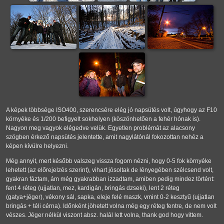
A képek többsége ISO400, szerencsére elég jó napsütés volt, úgyhogy az F10
környéke és 1/200 befigyelt sokhelyen (köszönhetően a fehér hónak is).
Nagyon meg vagyok elégedve velük. Egyetlen problémát az alacsony
szögben érkező napsütés jelentette, amit nagylátónál fokozottan nehéz a
képen kívülre helyezni.
Még annyit, mert később valszeg vissza fogom nézni, hogy 0-5 fok környéke
lehetett (az előrejelzés szerint), vihart jósoltak de lényegében szélcsend volt,
gyakran fáztam, ám még gyakrabban izzadtam, amiben pedig mindez történt:
fent 4 réteg (ujjatlan, mez, kardigán, bringás dzseki), lent 2 réteg
(gatya+jéger), vékony sál, sapka, eleje felé maszk, vmint 0-2 kesztyű (ujjatlan
bringás + téli cérna). Időnként jöhetett volna még egy réteg fentre, de nem volt
vészes. Jéger nélkül viszont absz. halál lett volna, thank god hogy vittem.