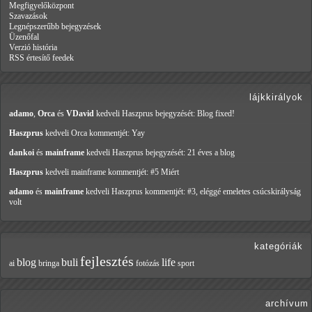
Megfigyelőközpont
Szavazások
Legnépszerűbb bejegyzések
Üzenőfal
Verzió história
RSS értesítő feedek
lájkkirályok
adamo
,
Orca
és
VDavid
kedveli Haszprus
bejegyzését: Blog fixed!
Haszprus
kedveli Orca
kommentjét: Yay
dankoi
és
mainframe
kedveli Haszprus
bejegyzését: 21 éves a blog
Haszprus
kedveli mainframe
kommentjét: #5 Miért
adamo
és
mainframe
kedveli Haszprus
kommentjét: #3, eléggé emeletes csúcskirályság
volt
kategóriák
fejlesztés
blog
buli
life
ai
bringa
fotózás
sport
archívum