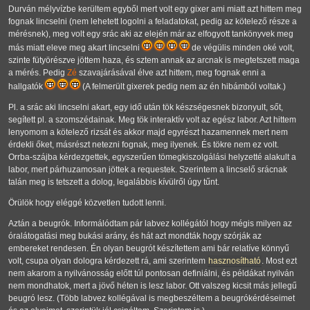
Durván mélyvízbe kerültem egyből mert volt egy gixer ami miatt azt hittem meg
fognak lincselni (nem lehetett logolni a feladatokat, pedig az kötelező része a
mérésnek), meg volt egy srác aki az elején már az elfogyott tankönyvek meg
más miatt eleve meg akart lincselni
de végülis minden oké volt,
szinte fütyörészve jöttem haza, és sztem annak az arcnak is megtetszett maga
a mérés. Pedig
Zé
szavajárásával élve azt hittem, meg fognak enni a
hallgatók
(A felmerült gixerek pedig nem az én hibámból voltak.)
Pl. a srác aki lincselni akart, egy idő után tök készségesnek bizonyult, sőt,
segített pl. a szomszédainak. Meg tök interaktív volt az egész labor. Azt hittem
lenyomom a kötelező rizsát és akkor majd egyrészt hazamennek mert nem
érdekli őket, másrészt netezni fognak, meg ilyenek. És tökre nem ez volt.
Orrba-szájba kérdezgettek, egyszerűen tömegkiszolgálási helyzetté alakult a
labor, mert párhuzamosan jöttek a requestek. Szerintem a lincselő srácnak
talán meg is tetszett a dolog, legalábbis kívülről úgy tűnt.
Örülök hogy eléggé közvetlen tudott lenni.
Aztán a beugrók. Informálódtam pár labvez kollégától hogy mégis milyen az
óralátogatási meg bukási arány, és hát azt mondták hogy szórják az
embereket rendesen. Én olyan beugrót készítettem ami bár relatíve könnyű
volt, csupa olyan dologra kérdezett rá, ami szerintem
hasznosítható
. Most ezt
nem akarom a nyilvánosság előtt túl pontosan definiálni, és példákat nyilván
nem mondhatok, mert a jövő héten is lesz labor. Ott valszeg kicsit más jellegű
beugró lesz. (Több labvez kollégával is megbeszéltem a beugrókérdéseimet