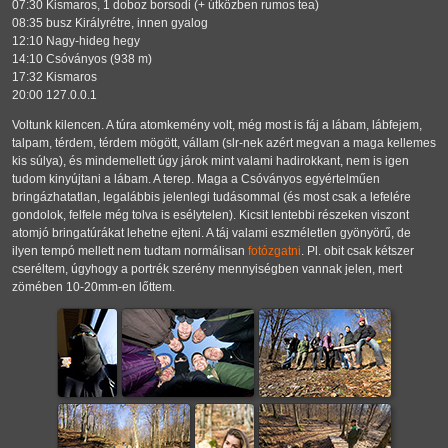
07:30 Kismaros, 1 doboz borsodi (+ útközben rumos tea)
08:35 busz Királyrétre, innen gyalog
12:10 Nagy-hideg hegy
14:10 Csóványos (938 m)
17:32 Kismaros
20:00 127.0.0.1
Voltunk kilencen. A túra atomkemény volt, még most is fáj a lábam, lábfejem,
talpam, térdem, térdem mögött, vállam (slr-nek azért megvan a maga kellemes
kis súlya), és mindemellett úgy járok mint valami hadirokkant, nem is igen
tudom kinyújtani a lábam. A terep. Maga a Csóványos egyértelműen
bringázhatatlan, legalábbis jelenlegi tudásommal (és most csak a lefelére
gondolok, felfele még tolva is esélytelen). Kicsit lentebbi részeken viszont
atomjó bringatúrákat lehetne ejteni. A táj valami eszméletlen gyönyörű, de
ilyen tempó mellett nem tudtam normálisan
fotózgatni
. Pl. obit csak kétszer
cseréltem, úgyhogy a portrék szerény mennyiségben vannak jelen, mert
zömében 10-20mm-en lőttem.