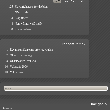
napi
komment
125
Playwright tests for the blog
1
"Dark code"
3
Blog fixed!
8
Nem vénnek való vidék
8
21 éves a blog
random témák
1
Egy makulátlan elme örök ragyogása
7
Olasz + mostanság :)
5
Underworld: Evolúció
10
Választás 2006
10
Velencei-tó
navigáció
Galéria