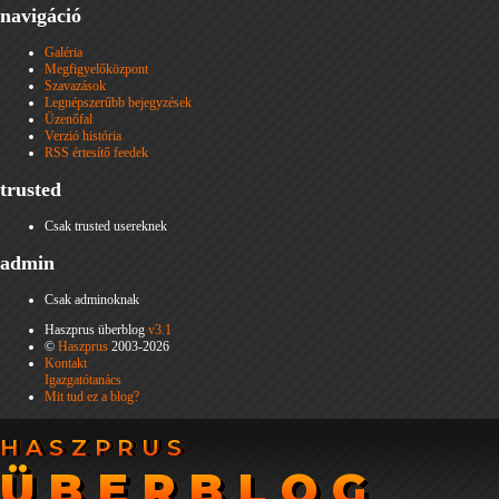
navigáció
Galéria
Megfigyelőközpont
Szavazások
Legnépszerűbb bejegyzések
Üzenőfal
Verzió história
RSS értesítő feedek
trusted
Csak trusted usereknek
admin
Csak adminoknak
Haszprus überblog
v3.1
©
Haszprus
2003-2026
Kontakt
Igazgatótanács
Mit tud ez a blog?
HASZPRUS
HASZPRUS
ÜBERBLOG
ÜBERBLOG