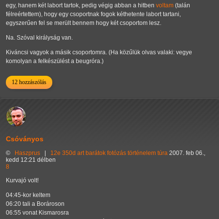
egy, hanem két labort tartok, pedig végig abban a hitben
voltam
(talán
félreértettem), hogy egy csoportnak fogok kéthetente labort tartani,
egyszerűen fel se merült bennem hogy két csoportom lesz.
Na. Szóval királyság van.
Kiváncsi vagyok a másik csoportomra. (Ha közűlük olvas valaki: vegye
komolyan a felkészülést a beugróra.)
12 hozzászólás
Csóványos
©
Haszprus
|
12e
350d
art
barátok
fotózás
történelem
túra
2007. feb 06.,
kedd 12:21 délben
8
Kurvajó volt!
04:45-kor keltem
06:20 tali a Borároson
06:55 vonat Kismarosra