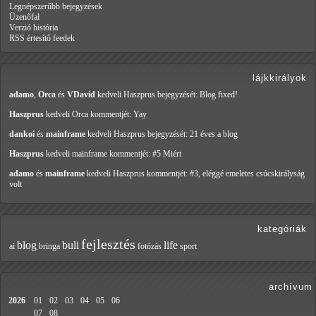
Legnépszerűbb bejegyzések
Üzenőfal
Verzió história
RSS értesítő feedek
lájkkirályok
adamo
,
Orca
és
VDavid
kedveli Haszprus
bejegyzését: Blog fixed!
Haszprus
kedveli Orca
kommentjét: Yay
dankoi
és
mainframe
kedveli Haszprus
bejegyzését: 21 éves a blog
Haszprus
kedveli mainframe
kommentjét: #5 Miért
adamo
és
mainframe
kedveli Haszprus
kommentjét: #3, eléggé emeletes csúcskirályság
volt
kategóriák
fejlesztés
blog
buli
life
ai
bringa
fotózás
sport
archívum
2026
01
02
03
04
05
06
07
08