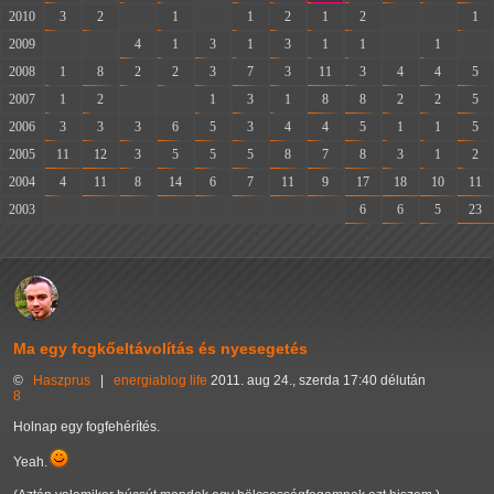
2010
3
2
-
1
-
1
2
1
2
-
-
1
2009
-
-
4
1
3
1
3
1
1
-
1
-
2008
1
8
2
2
3
7
3
11
3
4
4
5
2007
1
2
-
-
1
3
1
8
8
2
2
5
2006
3
3
3
6
5
3
4
4
5
1
1
5
2005
11
12
3
5
5
5
8
7
8
3
1
2
2004
4
11
8
14
6
7
11
9
17
18
10
11
2003
-
-
-
-
-
-
-
-
6
6
5
23
Ma egy fogkőeltávolítás és nyesegetés
©
Haszprus
|
energiablog
life
2011. aug 24., szerda 17:40 délután
8
Holnap egy fogfehérítés.
Yeah.