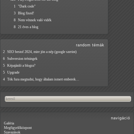
1
"Dark code"
3
Blog fixed!
8
Nem vénnek való vidék
8
21 éves a blog
random témák
2
SEO bestof 2024, mire jön a nép (google szerint)
6
Subversion tréningek
5
Képajánló a blogra?
5
Upgrade
4
Tök fura megtudni, hogy általam ismert emberek…
navigáció
Galéria
Megfigyelőközpont
Szavazások