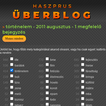
HASZPRUS
HASZPRUS
ÜBERBLOG
ÜBERBLOG
történelem - 2011 augusztus - 1 megfelelő
bejegyzés
Mutass mindent
Jelöld be, hogy főbb mely kategóriákat akarod olvasni, vagy ha csak egyet: kattints
a nevére.
940
life
772
bme
691
fejlesztés
538
barátok
465
film
436
hwsw
414
történelem
403
fotózás
305
fáradtság
218
buli
160
élelmezés
153
bringa
148
túra
96
howto
90
külföld
90
zene
68
kondi
68
mátrix
52
meló
51
epam
34
mba
32
biznisz
26
todo
24
úszás
21
labvez
20
sanoma
16
álom