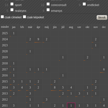
13
sport
12
coreconsult
9
endticket
5
realeyes
4
emarsys
csak címeket
csak képeket
mindet
jan
feb
már
ápr
máj
jún
júl
aug
sze
okt
nov
dec
2025
1
-
-
-
-
-
-
-
-
-
-
-
2024
-
-
2
9
2
-
-
-
-
-
2
-
2023
-
-
-
-
-
-
-
-
-
-
1
-
2020
-
-
1
-
-
-
-
-
-
-
-
-
2019
-
-
-
-
-
-
1
-
-
2
-
1
2018
1
-
-
-
-
-
-
-
-
-
-
-
2017
1
-
1
1
1
-
-
-
-
-
-
6
2016
1
-
-
-
-
-
1
-
-
-
-
-
2015
3
1
1
2
-
2
-
-
-
-
2
-
2014
3
4
3
2
-
8
5
4
-
1
2
-
2013
2
-
3
-
-
-
2
1
3
1
1
-
2012
-
-
1
-
3
-
-
-
-
-
-
1
2011
3
-
1
1
-
2
1
1
1
3
1
4