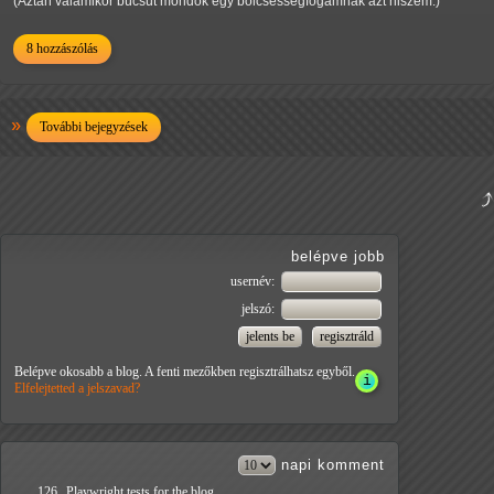
(Aztán valamikor búcsút mondok egy bölcsességfogamnak azt hiszem.)
8 hozzászólás
További bejegyzések
belépve jobb
usernév:
jelszó:
Belépve okosabb a blog. A fenti mezőkben regisztrálhatsz egyből.
Elfelejtetted a jelszavad?
napi
komment
126
Playwright tests for the blog