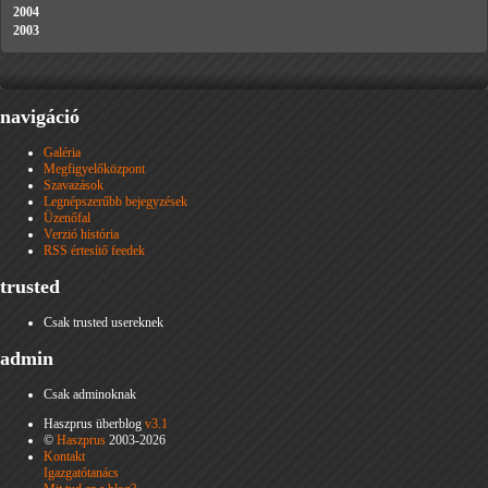
2004
2003
navigáció
Galéria
Megfigyelőközpont
Szavazások
Legnépszerűbb bejegyzések
Üzenőfal
Verzió história
RSS értesítő feedek
trusted
Csak trusted usereknek
admin
Csak adminoknak
Haszprus überblog
v3.1
©
Haszprus
2003-2026
Kontakt
Igazgatótanács