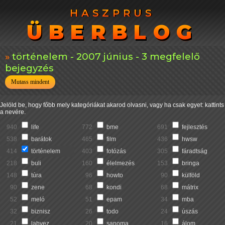
HASZPRUS
HASZPRUS
ÜBERBLOG
ÜBERBLOG
történelem - 2007 június - 3 megfelelő
bejegyzés
Mutass mindent
Jelöld be, hogy főbb mely kategóriákat akarod olvasni, vagy ha csak egyet: kattints
a nevére.
940
life
772
bme
691
fejlesztés
538
barátok
465
film
436
hwsw
414
történelem
403
fotózás
305
fáradtság
218
buli
160
élelmezés
153
bringa
148
túra
96
howto
90
külföld
90
zene
68
kondi
68
mátrix
52
meló
51
epam
34
mba
32
biznisz
26
todo
24
úszás
21
labvez
20
sanoma
16
álom