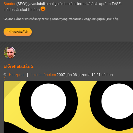
Sándor
(SEO*) javaslatait a
hallgatók brutális terrorizálását
apróbb TVSZ-
módosításokat illetően
Gajdos Sándor keresőkifejezésre pillanatnyilag másodikak vagyunk guglin (40e-ből).
14 hozzászólás
Előrehaladás 2
©
Haszprus
|
bme
történelem
2007. jún 06., szerda 12:21 délben
2