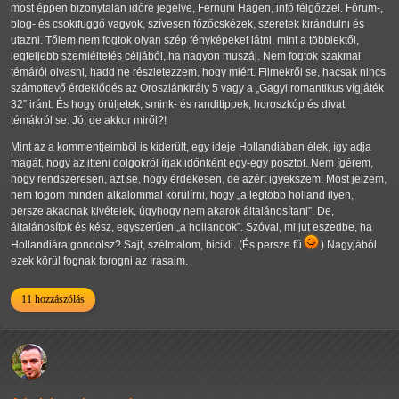
most éppen bizonytalan időre jegelve, Fernuni Hagen, infó félgőzzel. Fórum-,
blog- és csokifüggő vagyok, szívesen főzőcskézek, szeretek kirándulni és
utazni. Tőlem nem fogtok olyan szép fényképeket látni, mint a többiektől,
legfeljebb szemléltetés céljából, ha nagyon muszáj. Nem fogtok szakmai
témáról olvasni, hadd ne részletezzem, hogy miért. Filmekről se, hacsak nincs
számottevő érdeklődés az Oroszlánkirály 5 vagy a
Gagyi romantikus vígjáték
32
iránt. És hogy örüljetek, smink- és randitippek, horoszkóp és divat
témákról se. Jó, de akkor miről?!
Mint az a kommentjeimből is kiderült, egy ideje Hollandiában élek, így adja
magát, hogy az itteni dolgokról írjak időnként egy-egy posztot. Nem ígérem,
hogy rendszeresen, azt se, hogy érdekesen, de azért igyekszem. Most jelzem,
nem fogom minden alkalommal körülírni, hogy
a legtöbb holland ilyen,
persze akadnak kivételek, úgyhogy nem akarok általánosítani
. De,
általánosítok és kész, egyszerűen
a hollandok
. Szóval, mi jut eszedbe, ha
Hollandiára gondolsz? Sajt, szélmalom, bicikli. (És persze fű
) Nagyjából
ezek körül fognak forogni az írásaim.
11 hozzászólás