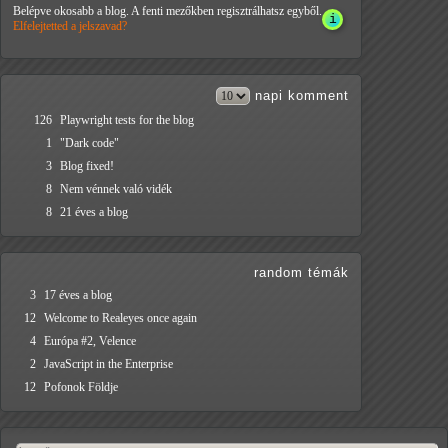
Belépve okosabb a blog. A fenti mezőkben regisztrálhatsz egyből.
Elfelejtetted a jelszavad?
napi
komment
126
Playwright tests for the blog
1
"Dark code"
3
Blog fixed!
8
Nem vénnek való vidék
8
21 éves a blog
random témák
3
17 éves a blog
12
Welcome to Realeyes once again
4
Európa #2, Velence
2
JavaScript in the Enterprise
12
Pofonok Földje