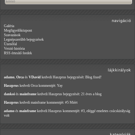
navigáció
Galéria
Megfigyelőközpont
Szavazások
Legnépszerűbb bejegyzések
Üzenőfal
Verzió história
RSS értesítő feedek
lájkkirályok
adamo
,
Orca
és
VDavid
kedveli Haszprus
bejegyzését: Blog fixed!
Haszprus
kedveli Orca
kommentjét: Yay
dankoi
és
mainframe
kedveli Haszprus
bejegyzését: 21 éves a blog
Haszprus
kedveli mainframe
kommentjét: #5 Miért
adamo
és
mainframe
kedveli Haszprus
kommentjét: #3, eléggé emeletes csúcskirályság
volt
kategóriák