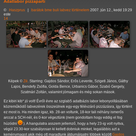
Adatlabor pizzaparti
©
Haszprus
|
barátok
bme
buli
labvez
történelem
2007. jún 12., kedd 19:29
este
14
Képek ©
Zé
. Starring: Gajdos Sándor, Erős Levente, Szigeti János, Gáthy
Lajos, Bendefy Zsófia, Golda Bence, Urbanics Gábor, Szabó Gergely,
Szatmári Zoltán, valamint jómagam és még sokan mások.
Ez kibiri kib* jó volt! Évről évre az szglab5 adatbázis labor lebonyolításában
közreműködő labvezérek összeülnek egy-egy félévzáró pizzázásra, így történt
ez most is. Ha minden igaz, kb. 28-an voltunk, 18-kor tali néhány ismerős
arccal a SCH-nél, és 0-kor végeztünk (nem gondoltam hogy eddig el fog
húzódni
). A hangulatra asszem jellemző, hogy a hely 23-ig volt nyitva,
végül 23:30-kor szabályosan ki kellett dobniuk minket, legalábbis azt a
keménymagot akik még ott maradtunk átdumálgatni többek között
Gajdos