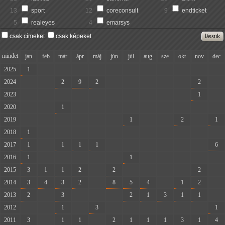
13
sport
12
coreconsult
9
endticket
5
realeyes
4
emarsys
csak címeket
csak képeket
mindet
jan
feb
már
ápr
máj
jún
júl
aug
sze
okt
nov
dec
2025
1
-
-
-
-
-
-
-
-
-
-
-
2024
-
-
2
9
2
-
-
-
-
-
2
-
2023
-
-
-
-
-
-
-
-
-
-
1
-
2020
-
-
1
-
-
-
-
-
-
-
-
-
2019
-
-
-
-
-
-
1
-
-
2
-
1
2018
1
-
-
-
-
-
-
-
-
-
-
-
2017
1
-
1
1
1
-
-
-
-
-
-
6
2016
1
-
-
-
-
-
1
-
-
-
-
-
2015
3
1
1
2
-
2
-
-
-
-
2
-
2014
3
4
3
2
-
8
5
4
-
1
2
-
2013
2
-
3
-
-
-
2
1
3
1
1
-
2012
-
-
1
-
3
-
-
-
-
-
-
1
2011
3
-
1
1
-
2
1
1
1
3
1
4