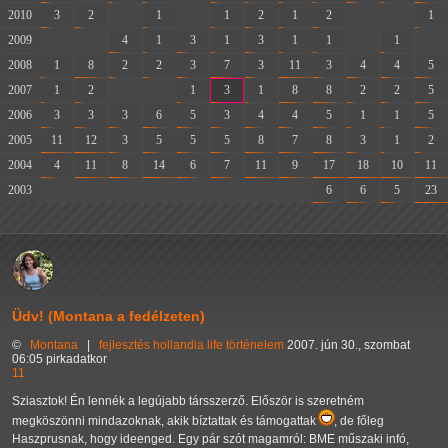
2010
3
2
-
1
-
1
2
1
2
-
-
1
2009
-
-
4
1
3
1
3
1
1
-
1
-
2008
1
8
2
2
3
7
3
11
3
4
4
5
2007
1
2
-
-
1
3
1
8
8
2
2
5
2006
3
3
3
6
5
3
4
4
5
1
1
5
2005
11
12
3
5
5
5
8
7
8
3
1
2
2004
4
11
8
14
6
7
11
9
17
18
10
11
2003
-
-
-
-
-
-
-
-
6
6
5
23
Üdv! (Montana a fedélzeten)
©
Montana
|
fejlesztés
hollandia
life
történelem
2007. jún 30., szombat
06:05 pirkadatkor
11
Sziasztok! Én lennék a legújabb társszerző. Először is szeretném
megköszönni mindazoknak, akik bíztattak és támogattak
, de főleg
Haszprusnak, hogy ideenged. Egy pár szót magamról: BME műszaki infó,