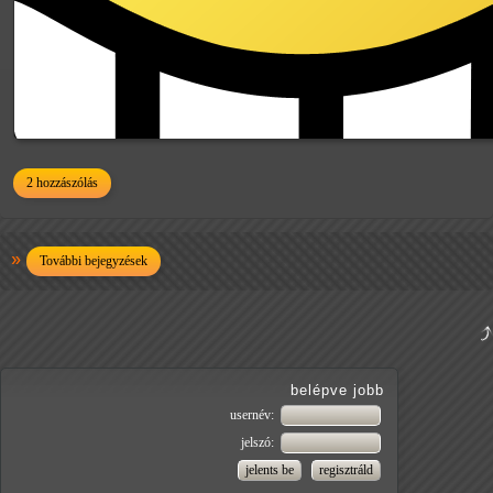
2 hozzászólás
További bejegyzések
belépve jobb
usernév:
jelszó: