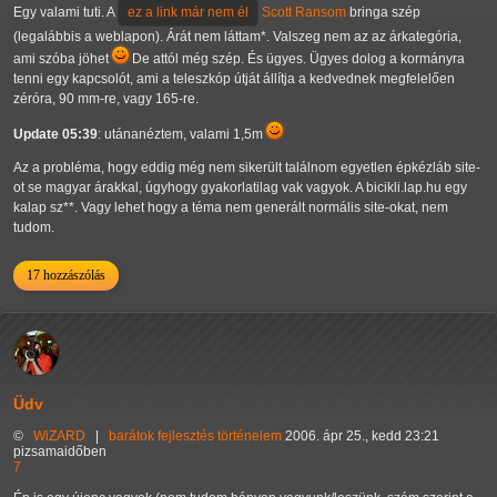
Egy valami tuti. A
Scott Ransom
bringa szép
(legalábbis a weblapon). Árát nem láttam*. Valszeg nem az az árkategória,
ami szóba jöhet
De attól még szép. És ügyes. Ügyes dolog a kormányra
tenni egy kapcsolót, ami a teleszkóp útját állítja a kedvednek megfelelően
zéróra, 90 mm-re, vagy 165-re.
Update 05:39
: utánanéztem, valami 1,5m
Az a probléma, hogy eddig még nem sikerült találnom egyetlen épkézláb site-
ot se magyar árakkal, úgyhogy gyakorlatilag vak vagyok. A bicikli.lap.hu egy
kalap sz**. Vagy lehet hogy a téma nem generált normális site-okat, nem
tudom.
17 hozzászólás
Üdv
©
WiZARD
|
barátok
fejlesztés
történelem
2006. ápr 25., kedd 23:21
pizsamaidőben
7