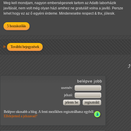
Meg kell mondjam, nagyon emberségesnek tartom az Adatb laborházik
javítását, nem volt még olyan házi amihez ne gratulált volna a javító. Persze
lehet hogy ez az ő egyéni érdeme. Mindenesetre respect & thx, jólesik.
5 hozzászólás
További bejegyzések
belépve jobb
usernév:
jelszó:
Belépve okosabb a blog. A fenti mezőkben regisztrálhatsz egyből.
Elfelejtetted a jelszavad?