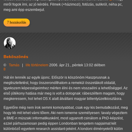
miről fogok írni, az jó kérdés. Filmek (+házimozi), fotózás, sulikról, néha pc,
meg ami épp eszembejut.
7 hozzászólás
Beköszönés
©
Tamás
|
life
történelem
2006. ápr 21., péntek 13:02 délben
8
Hát én lennék az egyik újonc. Először is köszönöm Haszprusnak a
megtiszteltetést, hogy összerondíthatom a remekül összetákolt oldalát,
igyekszem képességeimhez mérten élni és nem visszaélni a lehetőséggel. Az
első jótékony hatása már meg is volt a dolognak: rábeszéltem magam, hogy
megkeressem, hol lehet OS X alatt átváltani magyar billentyüzetkiosztásra.
Egyelőre még nem írok semmi komolyabbat, csak egy kis bemutatkozást, meg
hogy kb mit lehet várni tőlem. Aki nem ismerne személyesen: tavaly végeztem
a BME-n müszaki informatikusként, most ugyanott csinálom a PhD-képzést,
ezzel párhuzamosan pedig éppen Londonban tengetem napjaimat két
különböző egyetem research assistant-jeként. A londoni élményekről külön