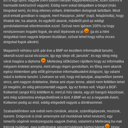
Én is egy újonc vagyok (nem tudom hányan vagyunk/leszünk, szám szerint a
harmadik beköszönő vagyok). Eddig nem sokat látogattam a blogot (más
blogokat sem), és blog ellenes voltam, értelmetlen dolognak tartottam. Most
picit emiatt gondban is vagyok, mert Haszprus
kérte
(najó, felajánlotta), hogy
írhatok ide, ha akarok, és egyfelől akarok, másfelől picit az eddigi
gondolataimnak ellentmondok ezzel. Szóval nem ígérem 100%-ra hogy
rendszeresen írogatni fogok, de első lépésnek ez jó
. (ja és a html
dolgokkal nem vagyok teljesen tisztában, szóval lehet hogy néha vicces
dolgokat fogok alkotni)
Magamról néhány szót: pár éve a BMF-en kezdtem informatikát tanulni,
sikerült ezzel-azzal elcsúszni, így egy ideje ott
tanulok
, és egy ideig még
várat magára a diploma
. Mellesleg időközben rájöttem hogy az informatika
mégsem érdekel annyira, mint ahogy régen gondoltam, és főleg nem akarok
egész életemben gép előtt görnyedve informatikusként dolgozni, így valami
mást is kellene tanulni. Lövésem se volt, hogy mit tanuljak, alapvetően semmi
sincs, ami nagyon érdekelne, illetve ami olyan lenne, abból nem feltétlen lehet
jól megélni, én elég pénzorientált vagyok, így ez fontos volt. Végül a BGF-
Külkernél (angol KG) kötöttem ki, mint jó hírü iskola, egy jól hangzó képzéssel,
ami még számomra elvégezhetőnek is tünt. A BMF-en ez a negyedik évem,
Külkeren pedig az első, eddig elégedett vagyok a döntésemmel.
Szabadidőmben sok extrát nem csinálok, alszok, számítógépezek, mozizok,
ilyesmi. Dolgozok is (már amennyire ezt munkának lehet nevezni), egy
ismerős cégénél rendszergazda vagyok (haha), valamint a Mellesleg.hu-nak
fotózok bulikban, meg kattintgatok pénzért bárkinek bárhol bármit
. Hogy