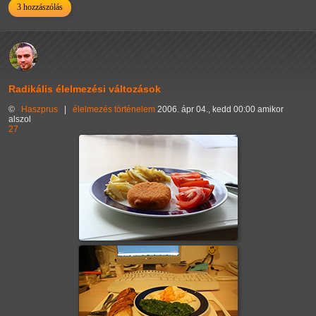
3 hozzászólás
Radikális élelmezési változások
©
Haszprus
|
élelmezés
történelem
2006. ápr 04., kedd 00:00 amikor
alszol
27