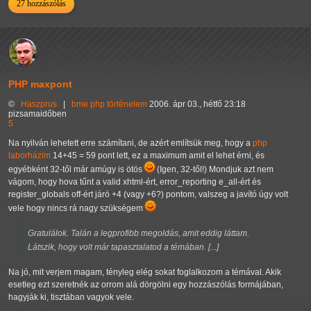
27 hozzászólás
PHP maxpont
©
Haszprus
|
bme
php
történelem
2006. ápr 03., hétfő 23:18
pizsamaidőben
5
Na nyilván lehetett erre számítani, de azért említsük meg, hogy a
php
laborházim
14+45 = 59 pont lett, ez a maximum amit el lehet érni, és
egyébként 32-től már amúgy is ötös
(Igen, 32-től!) Mondjuk azt nem
vágom, hogy hova tűnt a valid xhtml-ért, error_reporting e_all-ért és
register_globals off-ért járó +4 (vagy +6?) pontom, valszeg a javító úgy volt
vele hogy nincs rá nagy szükségem
Gratulálok. Talán a legprofibb megoldás, amit eddig láttam.
Látszik, hogy volt már tapasztalatod a témában. [...]
Na jó, mit verjem magam, tényleg elég sokat foglalkozom a témával. Akik
esetleg ezt szeretnék az orrom alá dörgölni egy hozzászólás formájában,
hagyják ki, tisztában vagyok vele.