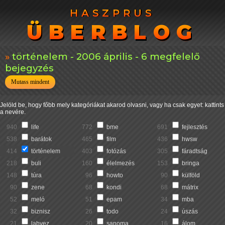
HASZPRUS
HASZPRUS
ÜBERBLOG
ÜBERBLOG
történelem - 2006 április - 6 megfelelő
bejegyzés
Mutass mindent
Jelöld be, hogy főbb mely kategóriákat akarod olvasni, vagy ha csak egyet: kattints
a nevére.
940
life
772
bme
691
fejlesztés
538
barátok
465
film
436
hwsw
414
történelem
403
fotózás
305
fáradtság
218
buli
160
élelmezés
153
bringa
148
túra
96
howto
90
külföld
90
zene
68
kondi
68
mátrix
52
meló
51
epam
34
mba
32
biznisz
26
todo
24
úszás
21
labvez
20
sanoma
16
álom