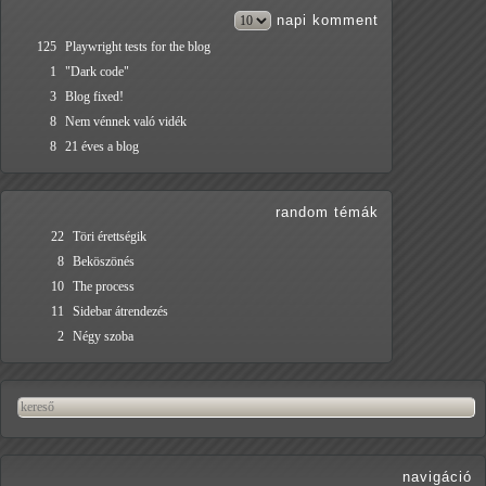
napi
komment
125
Playwright tests for the blog
1
"Dark code"
3
Blog fixed!
8
Nem vénnek való vidék
8
21 éves a blog
random témák
22
Töri érettségik
8
Beköszönés
10
The process
11
Sidebar átrendezés
2
Négy szoba
navigáció