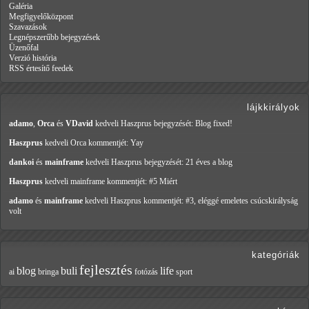
Galéria
Megfigyelőközpont
Szavazások
Legnépszerűbb bejegyzések
Üzenőfal
Verzió história
RSS értesítő feedek
lájkkirályok
adamo
,
Orca
és
VDavid
kedveli Haszprus
bejegyzését: Blog fixed!
Haszprus
kedveli Orca
kommentjét: Yay
dankoi
és
mainframe
kedveli Haszprus
bejegyzését: 21 éves a blog
Haszprus
kedveli mainframe
kommentjét: #5 Miért
adamo
és
mainframe
kedveli Haszprus
kommentjét: #3, eléggé emeletes csúcskirályság
volt
kategóriák
fejlesztés
blog
buli
life
ai
bringa
fotózás
sport