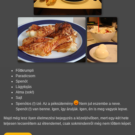
Főttkrumpli
Paradicsom
Spenót
Lágytojás
Alma (sok!)
Sajt
Spenótos (!) izé. Az a péksütemény
Nem jut eszembe a neve.
Spenót (!) van benne. Igen, így árulják. Igen, én is meg vagyok lepve.
Majd még lesz ilyen élelmezési bejegyzés a közeljövőben, mert egy-két hete
teljesen lecseréltem az étrendemet, csak sokmindenről még nem lőttem képet.