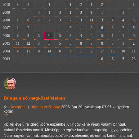
2010
3
2
-
1
-
1
2
1
2
-
-
1
2009
-
-
4
1
3
1
3
1
1
-
1
-
2008
1
8
2
2
3
7
3
11
3
4
4
5
2007
1
2
-
-
1
3
1
8
8
2
2
5
2006
3
3
3
6
5
3
4
4
5
1
1
5
2005
11
12
3
5
5
5
8
7
8
3
1
2
2004
4
11
8
14
6
7
11
9
17
18
10
11
2003
-
-
-
-
-
-
-
-
6
6
5
23
Bringa első megközelítésben
©
Haszprus
|
bringa
első
sport
2006. ápr 30., vasárnap 07:05 kegyetlen
korán
17
Kb. fél éve újra időről időre eszembe jut, hogy kéne venni valami bringát.
Valami össztelós montit. Most éppen egész tartósan - napokig - így gondolom.
Nem nagyon vannak megalapozott elképzeléseim, és nem is kenem a témát.