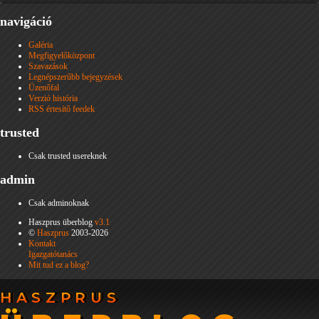
navigáció
Galéria
Megfigyelőközpont
Szavazások
Legnépszerűbb bejegyzések
Üzenőfal
Verzió história
RSS értesítő feedek
trusted
Csak trusted usereknek
admin
Csak adminoknak
Haszprus überblog
v3.1
©
Haszprus
2003-2026
Kontakt
Igazgatótanács
Mit tud ez a blog?
HASZPRUS
HASZPRUS