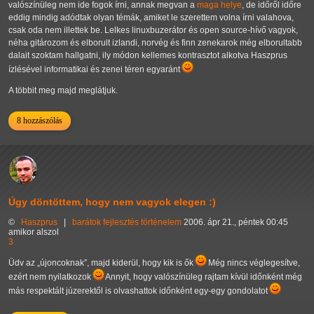
valószínüleg nem ide fogok írni, annak megvan a
maga helye
, de időről időre
eddig mindig adódtak olyan témák, amiket le szerettem volna írni valahova,
csak oda nem illettek be. Lelkes linuxbuzerátor és open source-hívő vagyok,
néha gitározom és elborult izlandi, norvég és finn zenekarok még elborultabb
dalait szoktam hallgatni, ily módon kellemes kontrasztot alkotva Haszprus
ízlésével informatikai és zenei téren egyaránt
A többit meg majd meglátjuk.
8 hozzászólás
Úgy döntöttem, hogy nem vagyok elegen :)
©
Haszprus
|
barátok
fejlesztés
történelem
2006. ápr 21., péntek 00:45
amikor alszol
3
Üdv az
újoncoknak
, majd kiderül, hogy kik is ők
Még nincs véglegesítve,
ezért nem nyilatkozok
Annyit, hogy valószínüleg rajtam kívül időnként még
más respektált júzerektől is olvashattok időnként egy-egy gondolatot