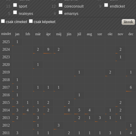
13
sport
12
coreconsult
9
endticket
5
realeyes
4
emarsys
csak címeket
csak képeket
mindet
jan
feb
már
ápr
máj
jún
júl
aug
sze
okt
nov
dec
2025
1
-
-
-
-
-
-
-
-
-
-
-
2024
-
-
2
9
2
-
-
-
-
-
2
-
2023
-
-
-
-
-
-
-
-
-
-
1
-
2020
-
-
1
-
-
-
-
-
-
-
-
-
2019
-
-
-
-
-
-
1
-
-
2
-
1
2018
1
-
-
-
-
-
-
-
-
-
-
-
2017
1
-
1
1
1
-
-
-
-
-
-
6
2016
1
-
-
-
-
-
1
-
-
-
-
-
2015
3
1
1
2
-
2
-
-
-
-
2
-
2014
3
4
3
2
-
8
5
4
-
1
2
-
2013
2
-
3
-
-
-
2
1
3
1
1
-
2012
-
-
1
-
3
-
-
-
-
-
-
1
2011
3
-
1
1
-
2
1
1
1
3
1
4