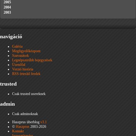
2005
2004
2003
navigáció
Galéria
Megfigyelőközpont
Szavazások
Legnépszerűbb bejegyzések
Üzenőfal
Verzió história
RSS értesítő feedek
trusted
Csak trusted usereknek
admin
Csak adminoknak
Haszprus überblog
v3.1
©
Haszprus
2003-2026
Kontakt
Igazgatótanács