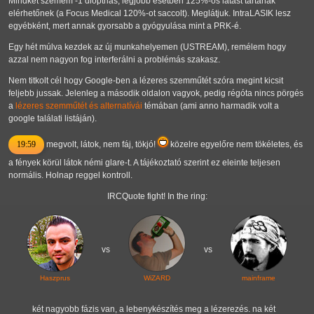
Mindkét szemem -1 dioptriás, legjobb esetben 125%-os látást tartanak
elérhetőnek (a Focus Medical 120%-ot saccolt). Meglátjuk. IntraLASIK lesz
egyébként, mert annak gyorsabb a gyógyulása mint a PRK-é.
Egy hét múlva kezdek az új munkahelyemen (USTREAM), remélem hogy
azzal nem nagyon fog interferálni a problémás szakasz.
Nem titkolt cél hogy Google-ben a lézeres szemműtét szóra megint kicsit
feljebb jussak. Jelenleg a második oldalon vagyok, pedig régóta nincs pörgés
a
lézeres szemműtét és alternatívái
témában (ami anno harmadik volt a
google találati listáján).
19:59
megvolt, látok, nem fáj, tökjó!
közelre egyelőre nem tökéletes, és
a fények körül látok némi glare-t. A tájékoztató szerint ez eleinte teljesen
normális. Holnap reggel kontroll.
IRCQuote fight! In the ring:
vs
vs
Haszprus
WiZARD
mainframe
két nagyobb fázis van, a lebenykészítés meg a lézerezés. na két