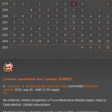
2010
3
2
-
1
-
1
2
1
2
-
-
1
2009
-
-
4
1
3
1
3
1
1
-
1
-
2008
1
8
2
2
3
7
3
11
3
4
4
5
2007
1
2
-
-
1
3
1
8
8
2
2
5
2006
3
3
3
6
5
3
4
4
5
1
1
5
2005
11
12
3
5
5
5
8
7
8
3
1
2
2004
4
11
8
14
6
7
11
9
17
18
10
11
2003
-
-
-
-
-
-
-
-
6
6
5
23
Lézeres szemműtét ma | update: DONEZ!
©
Haszprus
|
barátok
google
idézet
life
meló
szemműtét
történelem
ustream
2010. aug 30., hétfő 11:05 reggel
16
Ma műtenek. Voltam vizsgálaton a Focus Medicalnál (Margit sziget), majd az
Optik-Mednél. Utóbbit választottam.