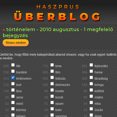
HASZPRUS
HASZPRUS
ÜBERBLOG
ÜBERBLOG
történelem - 2010 augusztus - 1 megfelelő
bejegyzés
Mutass mindent
Jelöld be, hogy főbb mely kategóriákat akarod olvasni, vagy ha csak egyet: kattints
a nevére.
940
life
772
bme
691
fejlesztés
538
barátok
465
film
436
hwsw
414
történelem
403
fotózás
305
fáradtság
218
buli
160
élelmezés
153
bringa
148
túra
96
howto
90
külföld
90
zene
68
kondi
68
mátrix
52
meló
51
epam
34
mba
32
biznisz
26
todo
24
úszás
21
labvez
20
sanoma
16
álom