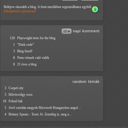
Belépve okosabb a blog. A fenti mezőkben regisztrálhatsz egyből.
Elfelejtetted a jelszavad?
napi
komment
126
Playwright tests for the blog
1
"Dark code"
3
Blog fixed!
8
Nem vénnek való vidék
8
21 éves a blog
random témák
3
Csepel city
5
Hűvösvölgy roxx
16
Felező bál
5
Jövő szerdán megyek Microsoft Hungaryhez angol…
4
Britney Spears - Toxic Jó. Zeneileg is, meg a…