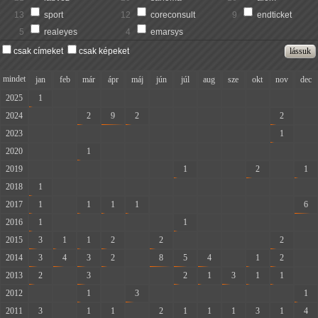
13
sport
12
coreconsult
9
endticket
5
realeyes
4
emarsys
csak címeket
csak képeket
mindet
jan
feb
már
ápr
máj
jún
júl
aug
sze
okt
nov
dec
2025
1
-
-
-
-
-
-
-
-
-
-
-
2024
-
-
2
9
2
-
-
-
-
-
2
-
2023
-
-
-
-
-
-
-
-
-
-
1
-
2020
-
-
1
-
-
-
-
-
-
-
-
-
2019
-
-
-
-
-
-
1
-
-
2
-
1
2018
1
-
-
-
-
-
-
-
-
-
-
-
2017
1
-
1
1
1
-
-
-
-
-
-
6
2016
1
-
-
-
-
-
1
-
-
-
-
-
2015
3
1
1
2
-
2
-
-
-
-
2
-
2014
3
4
3
2
-
8
5
4
-
1
2
-
2013
2
-
3
-
-
-
2
1
3
1
1
-
2012
-
-
1
-
3
-
-
-
-
-
-
1
2011
3
-
1
1
-
2
1
1
1
3
1
4