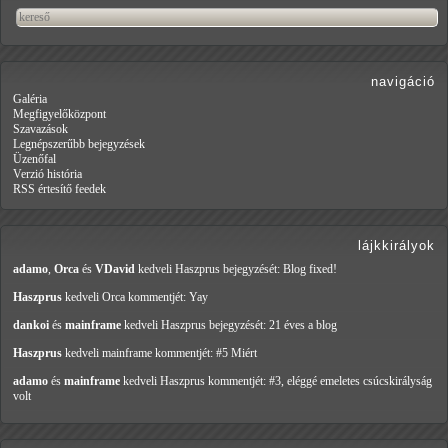
navigáció
Galéria
Megfigyelőközpont
Szavazások
Legnépszerűbb bejegyzések
Üzenőfal
Verzió história
RSS értesítő feedek
lájkkirályok
adamo
,
Orca
és
VDavid
kedveli Haszprus
bejegyzését: Blog fixed!
Haszprus
kedveli Orca
kommentjét: Yay
dankoi
és
mainframe
kedveli Haszprus
bejegyzését: 21 éves a blog
Haszprus
kedveli mainframe
kommentjét: #5 Miért
adamo
és
mainframe
kedveli Haszprus
kommentjét: #3, eléggé emeletes csúcskirályság
volt