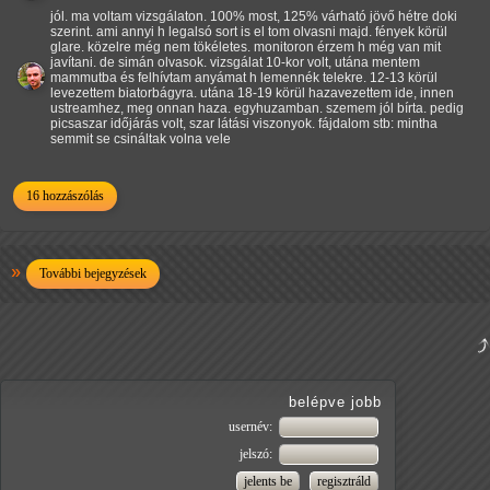
jól. ma voltam vizsgálaton. 100% most, 125% várható jövő hétre doki
szerint. ami annyi h legalsó sort is el tom olvasni majd. fények körül
glare. közelre még nem tökéletes. monitoron érzem h még van mit
javítani. de simán olvasok. vizsgálat 10-kor volt, utána mentem
mammutba és felhívtam anyámat h lemennék telekre. 12-13 körül
levezettem biatorbágyra. utána 18-19 körül hazavezettem ide, innen
ustreamhez, meg onnan haza. egyhuzamban. szemem jól bírta. pedig
picsaszar időjárás volt, szar látási viszonyok. fájdalom stb: mintha
semmit se csináltak volna vele
16 hozzászólás
További bejegyzések
belépve jobb
usernév:
jelszó: