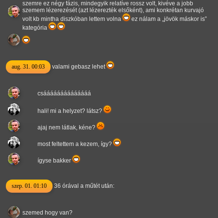
szemre ez négy fázis, mindegyik relatíve rossz volt, kivéve a jobb
szemem lézerezését (azt lézerezték elsőként), ami konkrétan kurvajó
volt kb mintha diszkóban lettem volna
ez nálam a
jövök máskor is
kategória
aug. 31. 00:03
valami gebasz lehet
csáááááááááááááá
hali! mi a helyzet? látsz?
ajaj nem látlak, kéne?
most feltettem a kezem, így?
ígyse bakker
szep. 01. 01:10
36 órával a műtét után:
szemed hogy van?