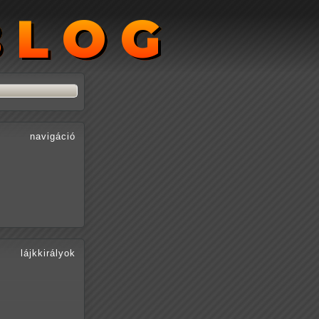
BLOG
BLOG
navigáció
lájkkirályok