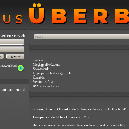
ÜBER
ÜBER
RUS
RUS
belépve jobb
Galéria
Megfigyelőközpont
hatsz egyből.
Szavazások
Legnépszerűbb bejegyzések
Üzenőfal
Verzió história
RSS értesítő feedek
api
komment
adamo
,
Orca
és
VDavid
kedveli Haszprus
bejegyzését: Blog fixed!
Haszprus
kedveli Orca
kommentjét: Yay
dankoi
és
mainframe
kedveli Haszprus
bejegyzését: 21 éves a blog