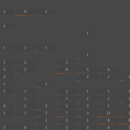
-
-
-
-
-
-
-
2
9
2
-
-
-
-
-
-
-
-
-
-
-
1
-
-
-
-
-
-
-
-
-
-
1
-
-
-
-
-
-
-
-
-
1
1
1
-
-
-
-
-
-
-
-
1
-
-
1
2
-
2
-
-
-
3
2
-
8
5
4
-
3
-
-
-
2
1
1
-
3
-
-
-
-
1
1
-
2
1
1
-
1
-
1
2
1
4
1
3
1
3
1
2
2
3
7
3
11
-
-
1
3
1
8
3
6
5
3
4
4