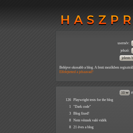
HASZP
HASZP
usernév:
jelszó:
Belépve okosabb a blog. A fenti mezőkben regisztrál
Elfelejtetted a jelszavad?
n
126
Playwright tests for the blog
1
"Dark code"
3
Blog fixed!
8
Nem vénnek való vidék
8
21 éves a blog