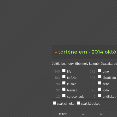
történelem - 2014 októ
Jelöld be, hogy főbb mely kategóriákat akarod 
940
life
772
bme
403
fotózás
305
fáradtság
90
külföld
90
zene
32
biznisz
26
todo
12
coreconsult
9
endticket
csak címeket
csak képeket
mindet
jan
feb