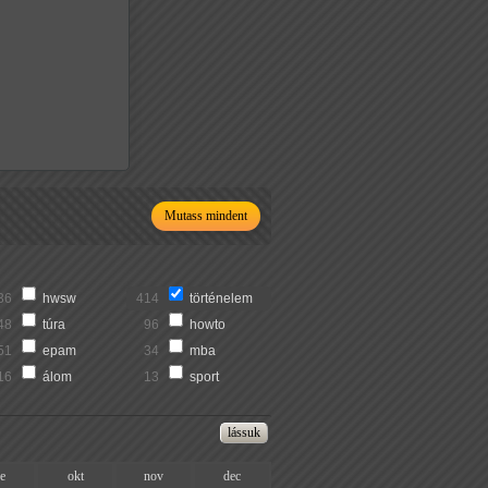
Mutass mindent
36
hwsw
414
történelem
48
túra
96
howto
51
epam
34
mba
16
álom
13
sport
ze
okt
nov
dec