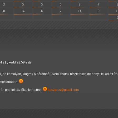
3
5
5
5
8
7
8
14
6
7
11
9
1
-
-
-
-
-
-
kt 21., kedd 22:59 este
de komolyan, kiugrok a bőrömből. Nem írhatok részleteket, de ennyit le kellett ír
 mostanában.
et és php fejlesztőket keresünk.
haszprus@gmail.com