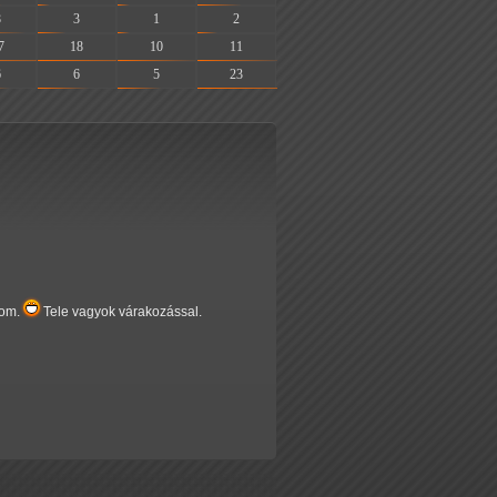
8
3
1
2
7
18
10
11
6
6
5
23
nom.
Tele vagyok várakozással.