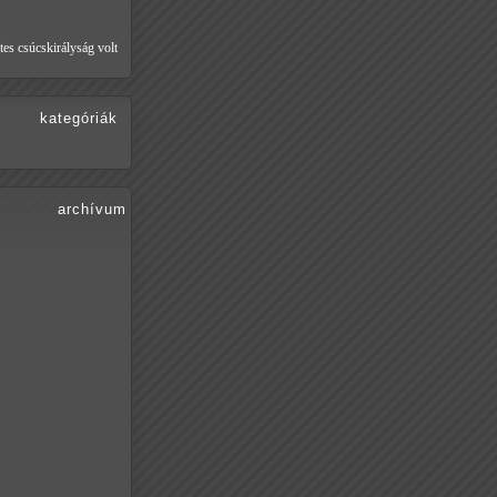
tes csúcskirályság volt
kategóriák
archívum