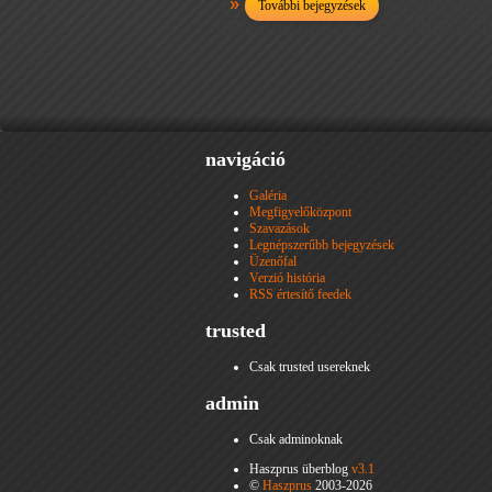
További bejegyzések
navigáció
Galéria
Megfigyelőközpont
Szavazások
Legnépszerűbb bejegyzések
Üzenőfal
Verzió história
RSS értesítő feedek
trusted
Csak trusted usereknek
admin
Csak adminoknak
Haszprus überblog
v3.1
©
Haszprus
2003-2026