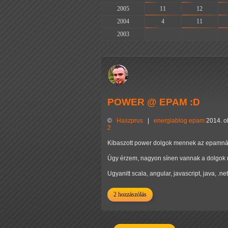
2005
11
12
2004
4
11
2003
-
-
POWER @ EPAM :D
©
Haszprus
|
energiablog
epam
2014. o
2
Kibaszott power dolgok mennek az epamnál, 
Úgy érzem, nagyon sínen vannak a dolgok
Ugyanitt scala, angular, javascript, java, .n
2 hozzászólás