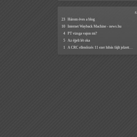
23
Három éves a blog
10
Internet Wayback Machine - news.hu
4
PT vizsga vajon mi?
5
Az éjjeli lét oka
1
A CRC ellenőrzés 11 ezer hibás fájlt jelzett…