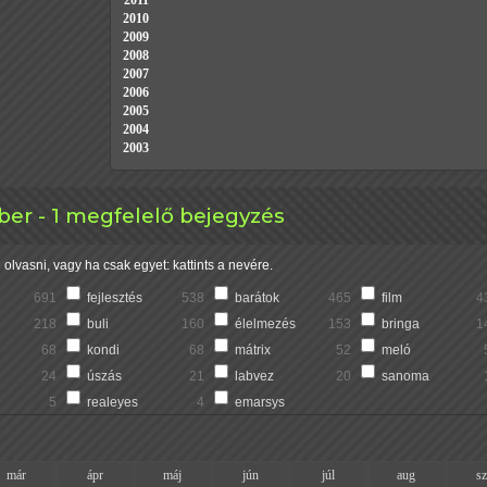
2011
2010
2009
2008
2007
2006
2005
2004
2003
ber - 1 megfelelő bejegyzés
olvasni, vagy ha csak egyet: kattints a nevére.
691
fejlesztés
538
barátok
465
film
4
218
buli
160
élelmezés
153
bringa
1
68
kondi
68
mátrix
52
meló
24
úszás
21
labvez
20
sanoma
5
realeyes
4
emarsys
már
ápr
máj
jún
júl
aug
s