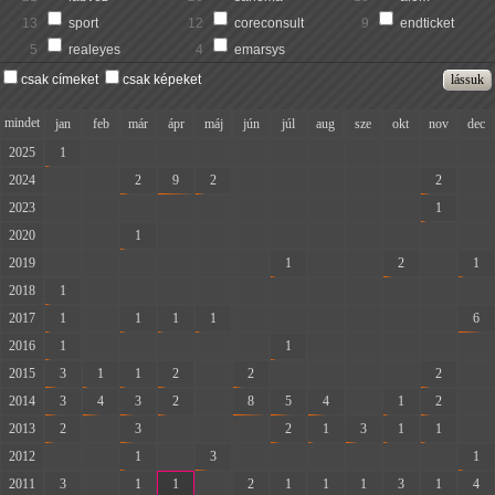
13
sport
12
coreconsult
9
endticket
5
realeyes
4
emarsys
csak címeket
csak képeket
mindet
jan
feb
már
ápr
máj
jún
júl
aug
sze
okt
nov
dec
2025
1
-
-
-
-
-
-
-
-
-
-
-
2024
-
-
2
9
2
-
-
-
-
-
2
-
2023
-
-
-
-
-
-
-
-
-
-
1
-
2020
-
-
1
-
-
-
-
-
-
-
-
-
2019
-
-
-
-
-
-
1
-
-
2
-
1
2018
1
-
-
-
-
-
-
-
-
-
-
-
2017
1
-
1
1
1
-
-
-
-
-
-
6
2016
1
-
-
-
-
-
1
-
-
-
-
-
2015
3
1
1
2
-
2
-
-
-
-
2
-
2014
3
4
3
2
-
8
5
4
-
1
2
-
2013
2
-
3
-
-
-
2
1
3
1
1
-
2012
-
-
1
-
3
-
-
-
-
-
-
1
2011
3
-
1
1
-
2
1
1
1
3
1
4