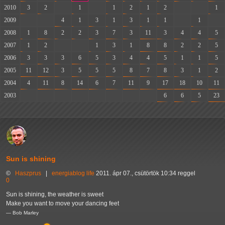
2010
3
2
-
1
-
1
2
1
2
-
-
1
2009
-
-
4
1
3
1
3
1
1
-
1
-
2008
1
8
2
2
3
7
3
11
3
4
4
5
2007
1
2
-
-
1
3
1
8
8
2
2
5
2006
3
3
3
6
5
3
4
4
5
1
1
5
2005
11
12
3
5
5
5
8
7
8
3
1
2
2004
4
11
8
14
6
7
11
9
17
18
10
11
2003
-
-
-
-
-
-
-
-
6
6
5
23
Sun is shining
©
Haszprus
|
energiablog
life
2011. ápr 07., csütörtök 10:34 reggel
0
Sun is shining, the weather is sweet
Make you want to move your dancing feet
— Bob Marley