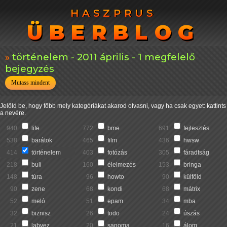
HASZPRUS
HASZPRUS
ÜBERBLOG
ÜBERBLOG
történelem - 2011 április - 1 megfelelő
bejegyzés
Mutass mindent
Jelöld be, hogy főbb mely kategóriákat akarod olvasni, vagy ha csak egyet: kattints
a nevére.
940
life
772
bme
691
fejlesztés
538
barátok
465
film
436
hwsw
414
történelem
403
fotózás
305
fáradtság
218
buli
160
élelmezés
153
bringa
148
túra
96
howto
90
külföld
90
zene
68
kondi
68
mátrix
52
meló
51
epam
34
mba
32
biznisz
26
todo
24
úszás
21
labvez
20
sanoma
16
álom