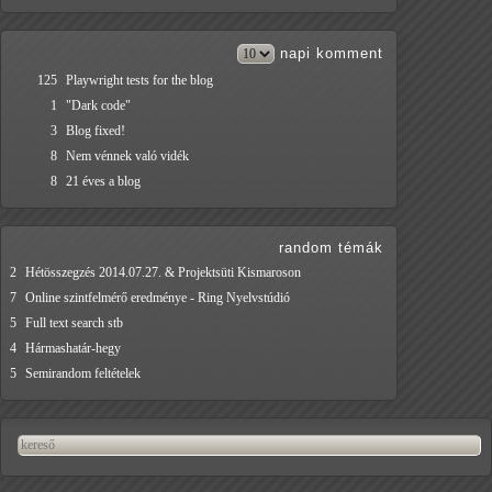
napi
komment
125
Playwright tests for the blog
1
"Dark code"
3
Blog fixed!
8
Nem vénnek való vidék
8
21 éves a blog
random témák
2
Hétösszegzés 2014.07.27. & Projektsüti Kismaroson
7
Online szintfelmérő eredménye - Ring Nyelvstúdió
5
Full text search stb
4
Hármashatár-hegy
5
Semirandom feltételek