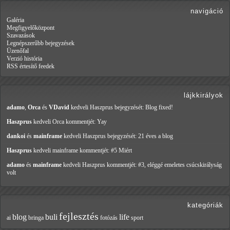
navigáció
Galéria
Megfigyelőközpont
Szavazások
Legnépszerűbb bejegyzések
Üzenőfal
Verzió história
RSS értesítő feedek
lájkkirályok
adamo
,
Orca
és
VDavid
kedveli Haszprus
bejegyzését: Blog fixed!
Haszprus
kedveli Orca
kommentjét: Yay
dankoi
és
mainframe
kedveli Haszprus
bejegyzését: 21 éves a blog
Haszprus
kedveli mainframe
kommentjét: #5 Miért
adamo
és
mainframe
kedveli Haszprus
kommentjét: #3, eléggé emeletes csúcskirályság
volt
kategóriák
fejlesztés
blog
buli
life
ai
bringa
fotózás
sport