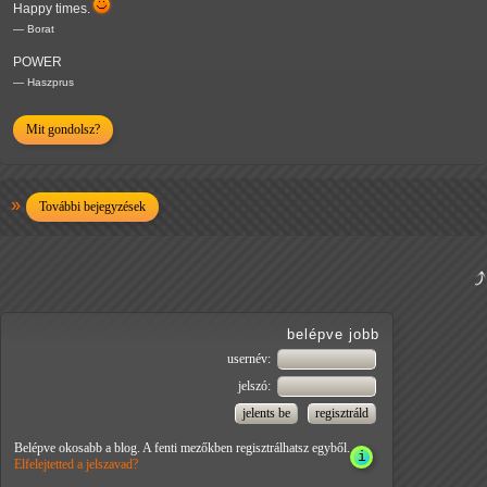
Happy times.
— Borat
POWER
— Haszprus
Mit gondolsz?
További bejegyzések
belépve jobb
usernév:
jelszó:
Belépve okosabb a blog. A fenti mezőkben regisztrálhatsz egyből.
Elfelejtetted a jelszavad?