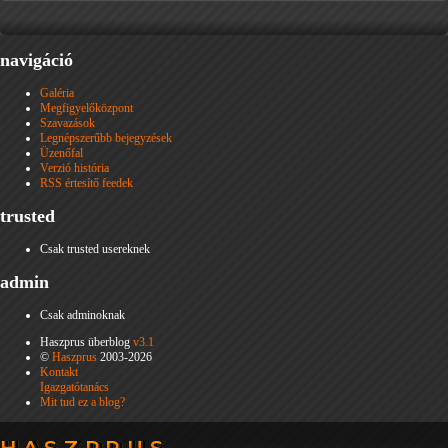
navigáció
Galéria
Megfigyelőközpont
Szavazások
Legnépszerűbb bejegyzések
Üzenőfal
Verzió história
RSS értesítő feedek
trusted
Csak trusted usereknek
admin
Csak adminoknak
Haszprus überblog
v3.1
©
Haszprus
2003-2026
Kontakt
Igazgatótanács
Mit tud ez a blog?