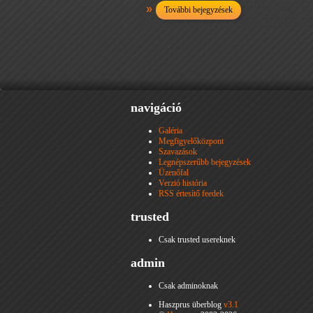
További bejegyzések
navigáció
Galéria
Megfigyelőközpont
Szavazások
Legnépszerűbb bejegyzések
Üzenőfal
Verzió história
RSS értesítő feedek
trusted
Csak trusted usereknek
admin
Csak adminoknak
Haszprus überblog
v3.1