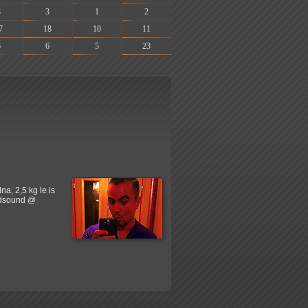
8
3
1
2
7
18
10
11
6
6
5
23
a, 2,5 kg le is
oldsound @