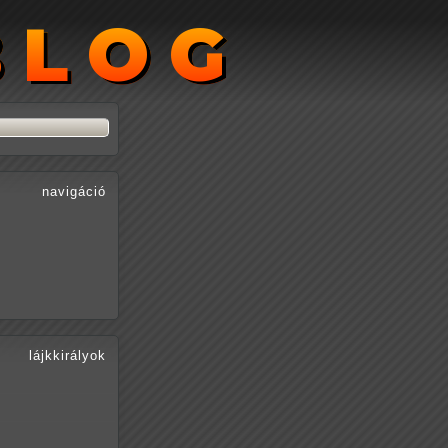
BLOG
BLOG
navigáció
lájkkirályok