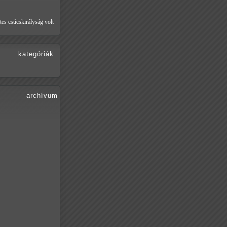
tes csúcskirályság volt
kategóriák
archívum