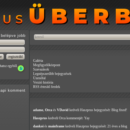
ÜBER
ÜBER
RUS
RUS
belépve jobb
Galéria
Megfigyelőközpont
hatsz egyből.
Szavazások
Legnépszerűbb bejegyzések
Üzenőfal
Verzió história
RSS értesítő feedek
api
komment
adamo
,
Orca
és
VDavid
kedveli Haszprus
bejegyzését: Blog fixed!
Haszprus
kedveli Orca
kommentjét: Yay
dankoi
és
mainframe
kedveli Haszprus
bejegyzését: 21 éves a blog