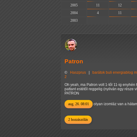
2005
11
12
2004
4
11
2003
-
-
Patron
©
Haszprus
|
barátok
buli
energiablog
m
2
Oh yeah, ma Patron volt 1-től 11-ig enyhén 
pattant estétől reggelig (nyilván egy rész
PATRON
aug. 26. 08:01
olyan izomláz van a háta
2 hozzászólás