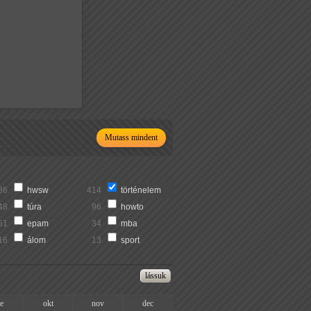
Mutass mindent
36
hwsw
414
történelem
48
túra
96
howto
51
epam
34
mba
16
álom
13
sport
ze
okt
nov
dec