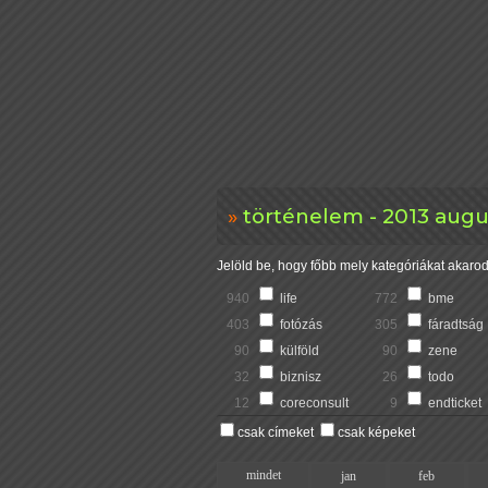
történelem - 2013 augu
Jelöld be, hogy főbb mely kategóriákat akarod 
940
life
772
bme
403
fotózás
305
fáradtság
90
külföld
90
zene
32
biznisz
26
todo
12
coreconsult
9
endticket
csak címeket
csak képeket
mindet
jan
feb