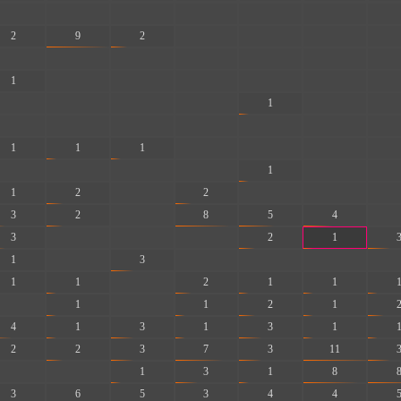
-
-
-
-
-
-
-
2
9
2
-
-
-
-
-
-
-
-
-
-
-
1
-
-
-
-
-
-
-
-
-
-
1
-
-
-
-
-
-
-
-
-
1
1
1
-
-
-
-
-
-
-
-
1
-
-
1
2
-
2
-
-
-
3
2
-
8
5
4
-
3
-
-
-
2
1
1
-
3
-
-
-
-
1
1
-
2
1
1
-
1
-
1
2
1
4
1
3
1
3
1
2
2
3
7
3
11
-
-
1
3
1
8
3
6
5
3
4
4