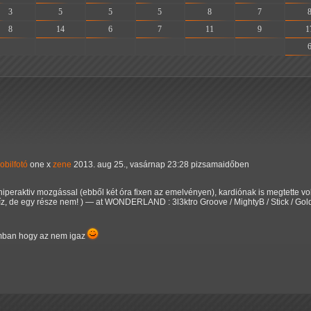
3
5
5
5
8
7
8
14
6
7
11
9
1
-
-
-
-
-
-
obilfotó
one x
zene
2013. aug 25., vasárnap 23:28 pizsamaidőben
hiperaktiv mozgással (ebből két óra fixen az emelvényen), kardiónak is megtette voln
e víz, de egy része nem! ) — at WONDERLAND : 3l3ktro Groove / MightyB / Stick / G
mban hogy az nem igaz