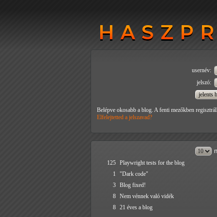
HASZP
HASZP
usernév:
jelszó:
Belépve okosabb a blog. A fenti mezőkben regisztrál
Elfelejtetted a jelszavad?
n
125
Playwright tests for the blog
1
"Dark code"
3
Blog fixed!
8
Nem vénnek való vidék
8
21 éves a blog