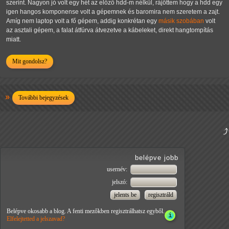
szerint. Nagyon jó volt egy hét az előző hdd-m nélkül, rájöttem hogy a hdd egy
igen hangos komponense volt a gépemnek és baromira nem szeretem a zajt.
Amíg nem laptop volt a fő gépem, addig konkrétan egy
másik szobában
volt
az asztali gépem, a falat átfúrva átvezetve a kábeleket, direkt hangtompítás
miatt.
Mit gondolsz?
További bejegyzések
belépve jobb
usernév:
jelszó:
Belépve okosabb a blog. A fenti mezőkben regisztrálhatsz egyből.
Elfelejtetted a jelszavad?