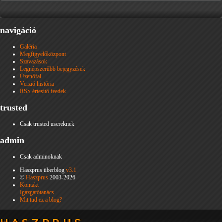
navigáció
Galéria
Megfigyelőközpont
Szavazások
Legnépszerűbb bejegyzések
Üzenőfal
Verzió história
RSS értesítő feedek
trusted
Csak trusted usereknek
admin
Csak adminoknak
Haszprus überblog
v3.1
©
Haszprus
2003-2026
Kontakt
Igazgatótanács
Mit tud ez a blog?