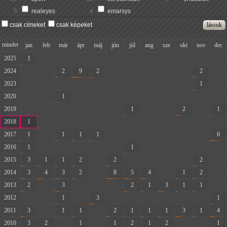
5
realeyes
4
emarsys
csak címeket
csak képeket
mindet
jan
feb
már
ápr
máj
jún
júl
aug
sze
okt
nov
dec
2025
1
-
-
-
-
-
-
-
-
-
-
-
2024
-
-
2
9
2
-
-
-
-
-
2
-
2023
-
-
-
-
-
-
-
-
-
-
1
-
2020
-
-
1
-
-
-
-
-
-
-
-
-
2019
-
-
-
-
-
-
1
-
-
2
-
1
2018
1
-
-
-
-
-
-
-
-
-
-
-
2017
1
-
1
1
1
-
-
-
-
-
-
6
2016
1
-
-
-
-
-
1
-
-
-
-
-
2015
3
1
1
2
-
2
-
-
-
-
2
-
2014
3
4
3
2
-
8
5
4
-
1
2
-
2013
2
-
3
-
-
-
2
1
3
1
1
-
2012
-
-
1
-
3
-
-
-
-
-
-
1
2011
3
-
1
1
-
2
1
1
1
3
1
4
2010
3
2
-
1
-
1
2
1
2
-
-
1