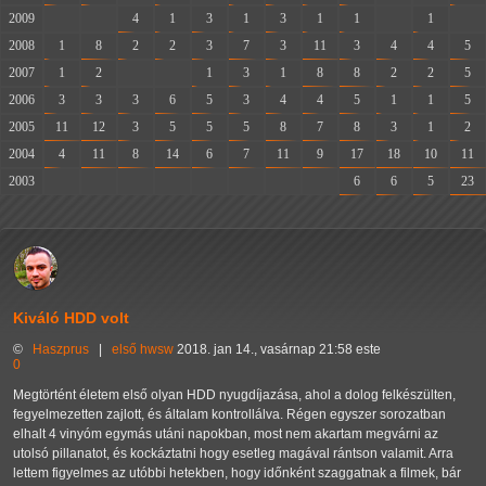
2009
-
-
4
1
3
1
3
1
1
-
1
-
2008
1
8
2
2
3
7
3
11
3
4
4
5
2007
1
2
-
-
1
3
1
8
8
2
2
5
2006
3
3
3
6
5
3
4
4
5
1
1
5
2005
11
12
3
5
5
5
8
7
8
3
1
2
2004
4
11
8
14
6
7
11
9
17
18
10
11
2003
-
-
-
-
-
-
-
-
6
6
5
23
Kiváló HDD volt
©
Haszprus
|
első
hwsw
2018. jan 14., vasárnap 21:58 este
0
Megtörtént életem első olyan HDD nyugdíjazása, ahol a dolog felkészülten,
fegyelmezetten zajlott, és általam kontrollálva. Régen egyszer sorozatban
elhalt 4 vinyóm egymás utáni napokban, most nem akartam megvárni az
utolsó pillanatot, és kockáztatni hogy esetleg magával rántson valamit. Arra
lettem figyelmes az utóbbi hetekben, hogy időnként szaggatnak a filmek, bár