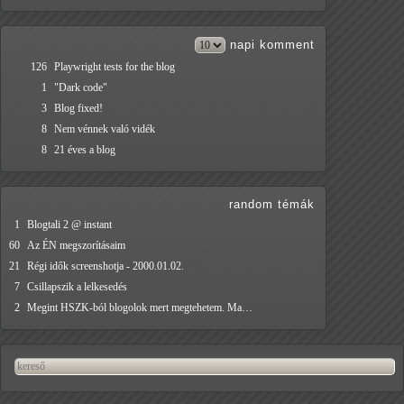
napi
komment
126
Playwright tests for the blog
1
"Dark code"
3
Blog fixed!
8
Nem vénnek való vidék
8
21 éves a blog
random témák
1
Blogtali 2 @ instant
60
Az ÉN megszorításaim
21
Régi idők screenshotja - 2000.01.02.
7
Csillapszik a lelkesedés
2
Megint HSZK-ból blogolok mert megtehetem. Ma…