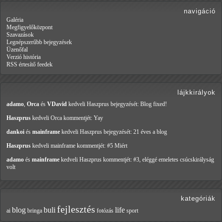
navigáció
Galéria
Megfigyelőközpont
Szavazások
Legnépszerűbb bejegyzések
Üzenőfal
Verzió história
RSS értesítő feedek
lájkkirályok
adamo
,
Orca
és
VDavid
kedveli Haszprus
bejegyzését: Blog fixed!
Haszprus
kedveli Orca
kommentjét: Yay
dankoi
és
mainframe
kedveli Haszprus
bejegyzését: 21 éves a blog
Haszprus
kedveli mainframe
kommentjét: #5 Miért
adamo
és
mainframe
kedveli Haszprus
kommentjét: #3, eléggé emeletes csúcskirályság
volt
kategóriák
fejlesztés
blog
buli
life
ai
bringa
fotózás
sport