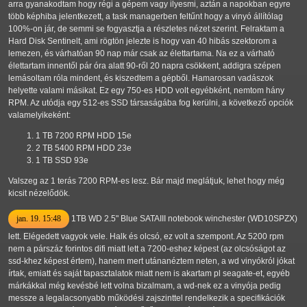
arra gyanakodtam hogy régi a gépem vagy ilyesmi, aztán a napokban egyre
több képhiba jelentkezett, a task managerben feltűnt hogy a vinyó állítólag
100%-on jár, de semmi se fogyasztja a részletes nézet szerint. Felraktam a
Hard Disk Sentinelt, ami rögtön jelezte is hogy van 40 hibás szektorom a
lemezen, és várhatóan 90 nap már csak az élettartama. Na ez a várható
élettartam innentől pár óra alatt 90-ről 20 napra csökkent, addigra szépen
lemásoltam róla mindent, és kiszedtem a gépből. Hamarosan vadászok
helyette valami másikat. Ez egy 750-es HDD volt egyébként, nemtom hány
RPM. Az utódja egy 512-es SSD társaságába fog kerülni, a következő opciók
valamelyikeként:
1 TB 7200 RPM HDD 15e
2 TB 5400 RPM HDD 23e
1 TB SSD 93e
Valszeg az 1 terás 7200 RPM-es lesz. Bár majd meglátjuk, lehet hogy még
kicsit nézelődök.
jan. 19. 15:48
1TB WD 2.5" Blue SATAIII notebook winchester (WD10SPZX)
lett. Elégedett vagyok vele. Halk és olcsó, ez volt a szempont. Az 5200 rpm
nem a párszáz forintos difi miatt lett a 7200-eshez képest (az olcsóságot az
ssd-khez képest értem), hanem mert utánanéztem neten, a wd vinyókról jókat
írtak, emiatt és saját tapasztalatok miatt nem is akartam pl seagate-et, egyéb
márkákkal még kevésbé lett volna bizalmam, a wd-nek ez a vinyója pedig
messze a legalacsonyabb működési zajszinttel rendelkezik a specifikációk