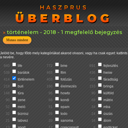
HASZPRUS
HASZPRUS
ÜBERBLOG
ÜBERBLOG
történelem - 2018 - 1 megfelelő bejegyzés
Mutass mindent
Jelöld be, hogy főbb mely kategóriákat akarod olvasni, vagy ha csak egyet: kattints
a nevére.
940
life
772
bme
691
fejlesztés
538
barátok
465
film
436
hwsw
414
történelem
403
fotózás
305
fáradtság
218
buli
160
élelmezés
153
bringa
148
túra
96
howto
90
külföld
90
zene
68
kondi
68
mátrix
52
meló
51
epam
34
mba
32
biznisz
26
todo
24
úszás
21
labvez
20
sanoma
16
álom
13
sport
12
coreconsult
9
endticket