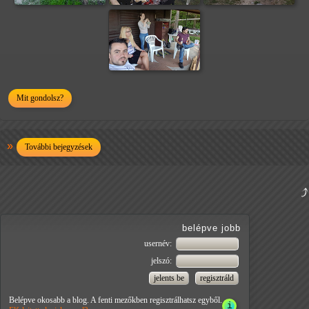
Mit gondolsz?
További bejegyzések
belépve jobb
usernév:
jelszó:
Belépve okosabb a blog. A fenti mezőkben regisztrálhatsz egyből.