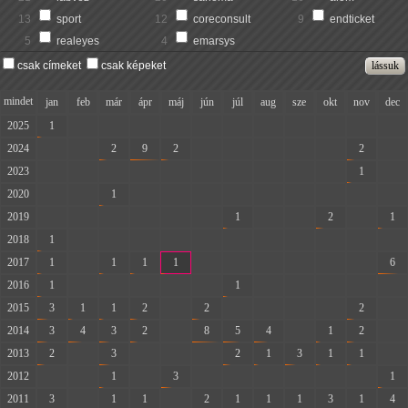
13
sport
12
coreconsult
9
endticket
5
realeyes
4
emarsys
csak címeket
csak képeket
mindet
jan
feb
már
ápr
máj
jún
júl
aug
sze
okt
nov
dec
2025
1
-
-
-
-
-
-
-
-
-
-
-
2024
-
-
2
9
2
-
-
-
-
-
2
-
2023
-
-
-
-
-
-
-
-
-
-
1
-
2020
-
-
1
-
-
-
-
-
-
-
-
-
2019
-
-
-
-
-
-
1
-
-
2
-
1
2018
1
-
-
-
-
-
-
-
-
-
-
-
2017
1
-
1
1
1
-
-
-
-
-
-
6
2016
1
-
-
-
-
-
1
-
-
-
-
-
2015
3
1
1
2
-
2
-
-
-
-
2
-
2014
3
4
3
2
-
8
5
4
-
1
2
-
2013
2
-
3
-
-
-
2
1
3
1
1
-
2012
-
-
1
-
3
-
-
-
-
-
-
1
2011
3
-
1
1
-
2
1
1
1
3
1
4