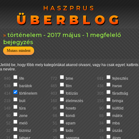
HASZPRUS
HASZPRUS
ÜBERBLOG
ÜBERBLOG
történelem - 2017 május - 1 megfelelő
bejegyzés
Mutass mindent
Jelöld be, hogy főbb mely kategóriákat akarod olvasni, vagy ha csak egyet: kattints
a nevére.
940
life
772
bme
691
fejlesztés
538
barátok
465
film
436
hwsw
414
történelem
403
fotózás
305
fáradtság
218
buli
160
élelmezés
153
bringa
148
túra
96
howto
90
külföld
90
zene
68
kondi
68
mátrix
52
meló
51
epam
34
mba
32
biznisz
26
todo
24
úszás
21
labvez
20
sanoma
16
álom