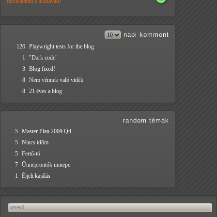
Elfelejtetted a jelszavad?
napi
komment
126
Playwright tests for the blog
1
"Dark code"
3
Blog fixed!
8
Nem vénnek való vidék
8
21 éves a blog
random témák
5
Master Plan 2009 Q4
5
Nincs időm
5
Fertő-tó
7
Ünneprontók ünnepe
1
Éjjeli kajálás