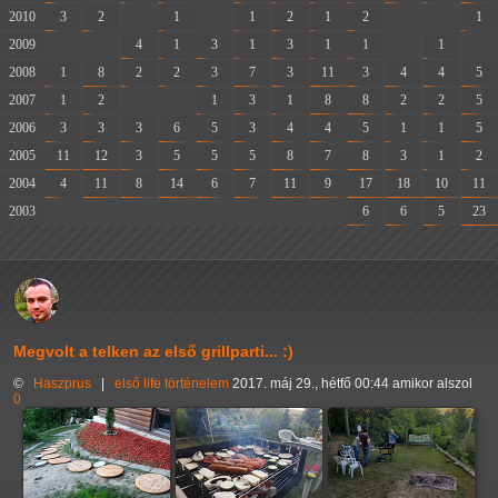
2010
3
2
-
1
-
1
2
1
2
-
-
1
2009
-
-
4
1
3
1
3
1
1
-
1
-
2008
1
8
2
2
3
7
3
11
3
4
4
5
2007
1
2
-
-
1
3
1
8
8
2
2
5
2006
3
3
3
6
5
3
4
4
5
1
1
5
2005
11
12
3
5
5
5
8
7
8
3
1
2
2004
4
11
8
14
6
7
11
9
17
18
10
11
2003
-
-
-
-
-
-
-
-
6
6
5
23
Megvolt a telken az első grillparti... :)
©
Haszprus
|
első
life
történelem
2017. máj 29., hétfő 00:44 amikor alszol
0