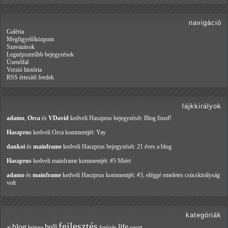
navigáció
Galéria
Megfigyelőközpont
Szavazások
Legnépszerűbb bejegyzések
Üzenőfal
Verzió história
RSS értesítő feedek
lájkkirályok
adamo
,
Orca
és
VDavid
kedveli Haszprus
bejegyzését: Blog fixed!
Haszprus
kedveli Orca
kommentjét: Yay
dankoi
és
mainframe
kedveli Haszprus
bejegyzését: 21 éves a blog
Haszprus
kedveli mainframe
kommentjét: #5 Miért
adamo
és
mainframe
kedveli Haszprus
kommentjét: #3, eléggé emeletes csúcskirályság
volt
kategóriák
fejlesztés
blog
buli
life
ai
bringa
fotózás
sport