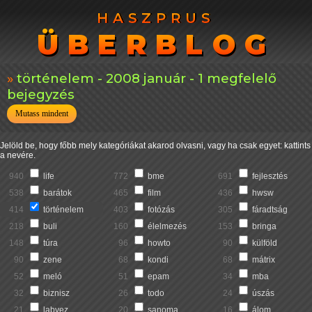
HASZPRUS
HASZPRUS
ÜBERBLOG
ÜBERBLOG
történelem - 2008 január - 1 megfelelő
bejegyzés
Mutass mindent
Jelöld be, hogy főbb mely kategóriákat akarod olvasni, vagy ha csak egyet: kattints
a nevére.
940
life
772
bme
691
fejlesztés
538
barátok
465
film
436
hwsw
414
történelem
403
fotózás
305
fáradtság
218
buli
160
élelmezés
153
bringa
148
túra
96
howto
90
külföld
90
zene
68
kondi
68
mátrix
52
meló
51
epam
34
mba
32
biznisz
26
todo
24
úszás
21
labvez
20
sanoma
16
álom