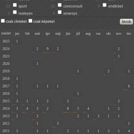
13
sport
12
coreconsult
9
endticket
5
realeyes
4
emarsys
csak címeket
csak képeket
mindet
jan
feb
már
ápr
máj
jún
júl
aug
sze
okt
nov
dec
2025
1
-
-
-
-
-
-
-
-
-
-
-
2024
-
-
2
9
2
-
-
-
-
-
2
-
2023
-
-
-
-
-
-
-
-
-
-
1
-
2020
-
-
1
-
-
-
-
-
-
-
-
-
2019
-
-
-
-
-
-
1
-
-
2
-
1
2018
1
-
-
-
-
-
-
-
-
-
-
-
2017
1
-
1
1
1
-
-
-
-
-
-
6
2016
1
-
-
-
-
-
1
-
-
-
-
-
2015
3
1
1
2
-
2
-
-
-
-
2
-
2014
3
4
3
2
-
8
5
4
-
1
2
-
2013
2
-
3
-
-
-
2
1
3
1
1
-
2012
-
-
1
-
3
-
-
-
-
-
-
1
2011
3
-
1
1
-
2
1
1
1
3
1
4