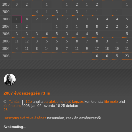
2010
3
2
-
1
-
1
2
1
2
-
-
1
2009
-
-
4
1
3
1
3
1
1
-
1
-
2008
1
8
2
2
3
7
3
11
3
4
4
5
2007
1
2
-
-
1
3
1
8
8
2
2
5
2006
3
3
3
6
5
3
4
4
5
1
1
5
2005
11
12
3
5
5
5
8
7
8
3
1
2
2004
4
11
8
14
6
7
11
9
17
18
10
11
2003
-
-
-
-
-
-
-
-
6
6
5
23
2007 évösszegzés itt is
©
Tamás
|
12e
anglia
barátok
bme
első
képzés
konferencia
life
meló
phd
történelem
2008. jan 02., szerda 18:25 délután
26
Haszprus évértékeléséhez
hasonlóan, csak én emlékezetből...
Szakmailag...