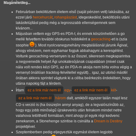
Magánéletileg...
Februárban beköltöztem életem első (saját pénzen vett) lakásába, az
ezzel járó
hercehurcát
,
rohangászást
, idegeskedést, beköltözés utáni
lakásfelújítást pedig még a legrosszabb ellenségemnek sem
kívánom...
Májusban vettem egy GPS-es PDA-t, és ennek köszönhetően a go
mellé felvettem további obskurus hobbiként a
geocaching
-et is (szia
ssophie
). Most nyolcvanegynehány megtalálásnál járunk Ágival,
ahogy elnézem, nem egyhamar fogjuk abbahagyni a keresgélést.
Voltunk geocaching-versenyen is az ősszel, sikeresen megkaparintva
a negyvenedik helyet Ági unokatesójának csapatában (mivel csak
nála volt rendes kézi GPS, az én PDA-m aksija nem bírta volna végig a
versenyt önállóan tracklog-felvétellel együtt)... igaz, az utolsó másfél
órában akkora sprintet vágtunk ki a célba beérkezés érdekében, hogy
utána napokig fájt a térdem.
Írtam
egy
-
két
-
három
dalt, amikből egyszer talán majd lesz
CD-s verzió is (ha összejön annyi anyag), de a legvalószínűbb az,
hogy egy jobb minőségű újrakeverés után felrakom mindet netre
valahova letölthető formában, mint ahogy pl egyik régi kedvenc
zenekarom, a Stonehenge szintise is csinálta a
Dream is Destiny
projektjével.
Szeptemberben pedig eljegyeztük egymást életem legjobb