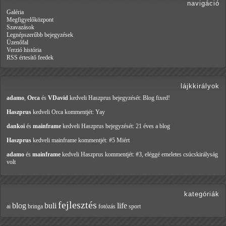
navigáció
Galéria
Megfigyelőközpont
Szavazások
Legnépszerűbb bejegyzések
Üzenőfal
Verzió história
RSS értesítő feedek
lájkkirályok
adamo
,
Orca
és
VDavid
kedveli Haszprus
bejegyzését: Blog fixed!
Haszprus
kedveli Orca
kommentjét: Yay
dankoi
és
mainframe
kedveli Haszprus
bejegyzését: 21 éves a blog
Haszprus
kedveli mainframe
kommentjét: #5 Miért
adamo
és
mainframe
kedveli Haszprus
kommentjét: #3, eléggé emeletes csúcskirályság
volt
kategóriák
fejlesztés
blog
buli
life
ai
bringa
fotózás
sport