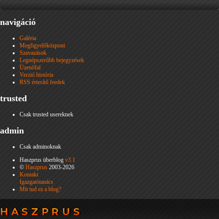
navigáció
Galéria
Megfigyelőközpont
Szavazások
Legnépszerűbb bejegyzések
Üzenőfal
Verzió história
RSS értesítő feedek
trusted
Csak trusted usereknek
admin
Csak adminoknak
Haszprus überblog
v3.1
©
Haszprus
2003-2026
Kontakt
Igazgatótanács
Mit tud ez a blog?
HASZPRUS
HASZPRUS