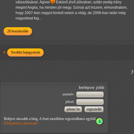
választásával, Ágival
Esküvő jövő júliusban, aztán pedig irány
megint Anglia, ha minden jól megy. Szóval azt hiszem, elmondhatom,
hogy 2007-ben nagyot fordult velem a világ, de 2008-ban talán még
nagyobbat fog...
26 hozzászólás
További bejegyzések
belépve jobb
usernév:
jelszó:
Belépve okosabb a blog. A fenti mezőkben regisztrálhatsz egyből.
Elfelejtetted a jelszavad?