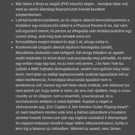
Már látom a fényt az alagút (PhD képzés) végén... mondjuk ideje volt,
mert az utolsó államilag finanszírozott évemet kezdtem
szeptemberben.
Lett két konferenciacikkem, az év végére sikerült keresztülnyomnom a
bírálókon egy elsőszerzős cikket is a Physical Review E-be, bár nem
volt egyszerű menet, és persze az elfogadás
után
kristályosodott ki egy
csomó dolog, amit még bele lehetett volna írni.
Konzultáltam megint önlabot és
digit
1-et, ahogy eddig is.
Konferenciák ürügyén sikerült eljutnom Norvégiába (ismét),
Marokkóba (kulturális sokk befigyelt, hát ahogy kiléptem az agadiri
reptér bejáratán és közel-távol csak pusztaság meg pálmafák, és sehol
egy ember vagy egy taxi, na az nem volt semmi...) és New York-ba
(utóbbi a BME hathatós támogatásával, amiért nem győzök elég hálás
lenni, mert talán az eddigi leghasznosabb szakmai tapasztalat volt az
ottani konferencia). A norvégiai kiruccanás igazából nem is
konferencia volt, hanem egy két hetes study institute, sok síeléssel (ez
nem jelenti azt, hogy tudok is síelni, de arra már rájöttem, hogy a cross-
country az én világom, nem a downhill), szaunázással, és a
szocializációs skilljeim is sokat fejlődtek. Kaptam a végén a
záróvacsorán egy
Eric Clapton & Jimi Hendrix Guitar Playing Award
-
ot, mert majdnem minden este lenn a bárban játszottunk a hivatalos
zenekar helyett James-szel (aki egy nigériai születésű ír állampolgár
és roppant mókásan nézett ki néger létére sífelszerelésben). Azóta is
kinn lóg a falamon az intézetben. Mármint az award, nem James.