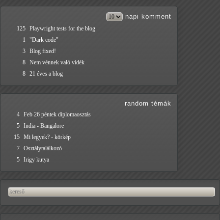
napi
komment
125
Playwright tests for the blog
1
"Dark code"
3
Blog fixed!
8
Nem vénnek való vidék
8
21 éves a blog
random témák
4
Feb 26 péntek diplomaosztás
5
India - Bangalore
15
Mi legyek? - körkép
7
Osztálytalálkozó
5
Irigy kutya